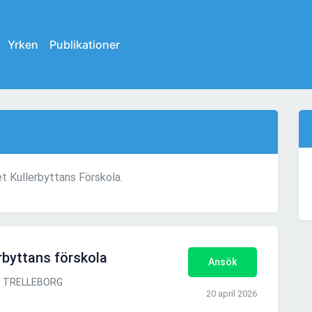
Yrken
Publikationer
et Kullerbyttans Förskola.
erbyttans förskola
Ansök
TRELLEBORG
20 april 2026