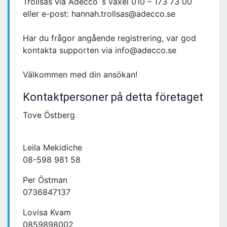
Trollsås via Adecco´s växel 010 – 173 73 00
eller e-post: hannah.trollsas@adecco.se
Har du frågor angående registrering, var god
kontakta supporten via info@adecco.se
Välkommen med din ansökan!
Kontaktpersoner på detta företaget
Tove Östberg
Leila Mekidiche
08-598 981 58
Per Östman
0736847137
Lovisa Kvam
0859898002