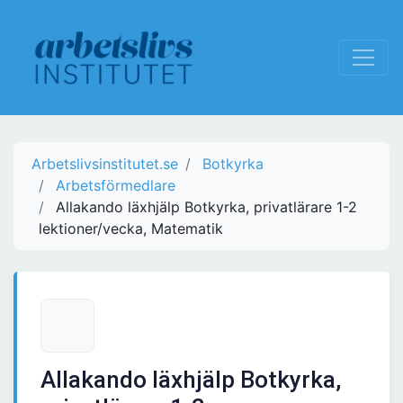
Arbetslivsinstitutet.se
Botkyrka
Arbetsförmedlare
Allakando läxhjälp Botkyrka, privatlärare 1-2
lektioner/vecka, Matematik
Allakando läxhjälp Botkyrka,