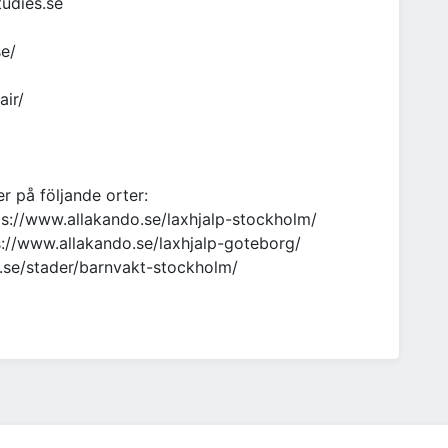
tudies.se
se/
air/
er på följande orter:
ps://www.allakando.se/laxhjalp-stockholm/
s://www.allakando.se/laxhjalp-goteborg/
y.se/stader/barnvakt-stockholm/