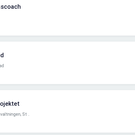
gscoach
ad
ad
rojektet
ltningen, St ..