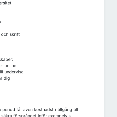
rsitet
n
n
 och skrift
skaper:
er online
ill undervisa
r dig
eriod får även kostnadsfri tillgång till
g säkra försprånget inför exempelvis