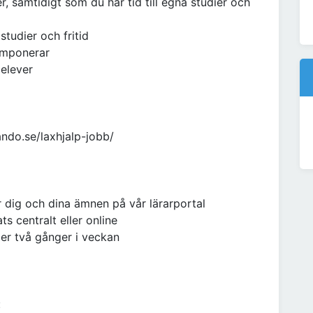
r, samtidigt som du har tid till egna studier och
tudier och fritid
imponerar
 elever
ando.se/laxhjalp-jobb/
 dig och dina ämnen på vår lärarportal
s centralt eller online
ler två gånger i veckan
: