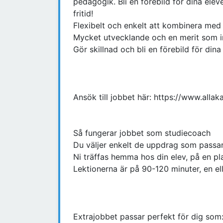
pedagogik. Bli en förebild för dina eleve
fritid!
Flexibelt och enkelt att kombinera med s
Mycket utvecklande och en merit som 
Gör skillnad och bli en förebild för dina
Ansök till jobbet här: https://www.allak
Så fungerar jobbet som studiecoach
Du väljer enkelt de uppdrag som passar
Ni träffas hemma hos din elev, på en plat
Lektionerna är på 90-120 minuter, en el
Extrajobbet passar perfekt för dig som