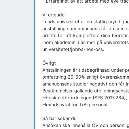
- Erfarenhet av att arbeta med eye trac
Vi erbjuder
Lunds universitet är en statlig myndigh
anställning som amanuens får du som st
arbete för att komplettera dina teoreti
inom akademin. Läs mer på universitet
universitetet/jobba-hos-oss.
Övrigt
Anställningen är tidsbegränsad under 
omfattning 20-50% enligt överenskomme
amanuensens studier negativt och får i
Bestämmelser gällande utbildningsanstä
Högskoleförordningen (SFS 2017:284), 
Flextidsavtal för T/A-personal.
Så här söker du
Ansökan ska innehålla CV och personligt