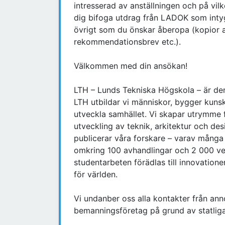
intresserad av anställningen och på vilk
dig bifoga utdrag från LADOK som intyg
övrigt som du önskar åberopa (kopior av 
rekommendationsbrev etc.).
Välkommen med din ansökan!
LTH – Lunds Tekniska Högskola – är den 
LTH utbildar vi människor, bygger kunsk
utveckla samhället. Vi skapar utrymme för
utveckling av teknik, arkitektur och des
publicerar våra forskare – varav många
omkring 100 avhandlingar och 2 000 vet
studentarbeten förädlas till innovationer
för världen.
Vi undanber oss alla kontakter från ann
bemanningsföretag på grund av statliga