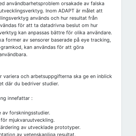
 med användbarhetsproblem orsakade av falska
i utvecklingsverktyg. Inom ADAPT är målet att
lingsverktyg används och hur resultat från
ändas för att ta datadrivna beslut om hur
sverktyg kan anpassas bättre för olika användare.
ika former av sensorer baserade på eye tracking,
ogramkod, kan användas för att göra
 användbara.
variera och arbetsuppgifterna ska ge en inblick
t där du bedriver studier.
ng innefattar :
 av forskningsstudier.
 för mjukvaruutveckling.
ärdering av utvecklade prototyper.
tation av vetenskapliga resultat.