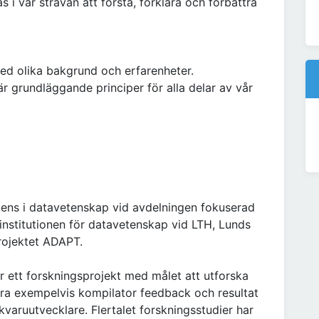
i vår strävan att förstå, förklara och förbättra
ed olika bakgrund och erfarenheter.
är grundläggande principer för alla delar av vår
uens i datavetenskap vid avdelningen fokuserad
institutionen för datavetenskap vid LTH, Lunds
projektet ADAPT.
 ett forskningsprojekt med målet att utforska
ra exempelvis kompilator feedback och resultat
varuutvecklare. Flertalet forskningsstudier har