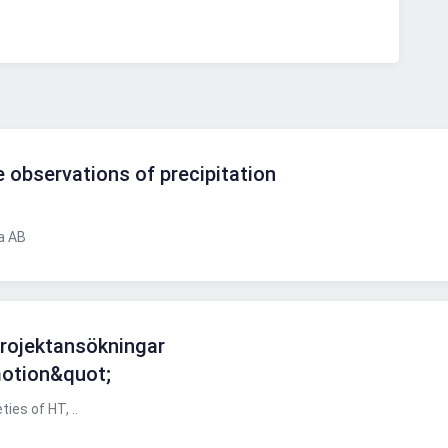
e observations of precipitation
a AB
 projektansökningar
motion&quot;
ies of HT, ..