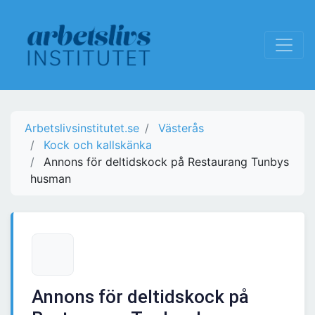
Arbetslivsinstitutet.se
Västerås
Kock och kallskänka
Annons för deltidskock på Restaurang Tunbys
husman
Annons för deltidskock på