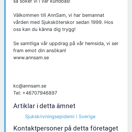
så söker vi i vår kundbas!
Välkommen till AnnSam, vi har bemannat
vården med Sjuksköterskor sedan 1999. Hos
oss kan du känna dig trygg!
Se samtliga vår uppdrag på vår hemsida, vi ser
fram emot din ansökan!
www.annsam.se
kc@annsam.se
Tel: +46707946897
Artiklar i detta ämnet
Sjukskrivningsepidemi i Sverige
Kontaktpersoner på detta företaget