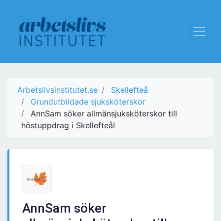
Arbetslivsinstitutet.se
Skellefteå
Grundutbildade sjuksköterskor
AnnSam söker allmänsjuksköterskor till
höstuppdrag i Skellefteå!
AnnSam söker