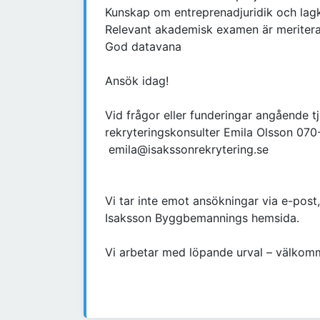
Kunskap om entreprenadjuridik och lag
Relevant akademisk examen är meriter
God datavana
Ansök idag!
Vid frågor eller funderingar angående t
rekryteringskonsulter Emila Olsson 070
emila@isakssonrekrytering.se
Vi tar inte emot ansökningar via e-post,
Isaksson Byggbemannings hemsida.
Vi arbetar med löpande urval – välkom