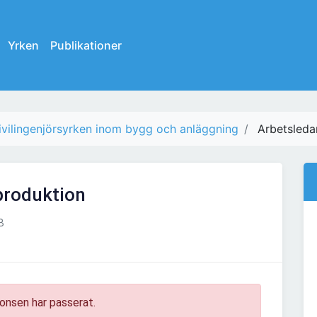
Yrken
Publikationer
ivilingenjörsyrken inom bygg och anläggning
Arbetsleda
produktion
B
onsen har passerat.