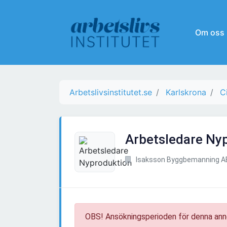
Om oss
Arbetslivsinstitutet.se
Karlskrona
C
Arbetsledare Ny
Isaksson Byggbemanning A
OBS! Ansökningsperioden för denna ann