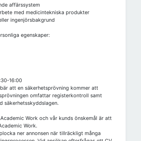
nande affärssystem
 arbete med medicintekniska produkter
 eller ingenjörsbakgrund
personliga egenskaper:
7:30-16:00
nebär att en säkerhetsprövning kommer att
sprövningen omfattar registerkontroll samt
ed säkerhetsskyddslagen.
 Academic Work och vår kunds önskemål är att
l Academic Work.
plocka ner annonsen när tillräckligt många
eringsprocessen. Vid ansökan efterfrågas ett CV.