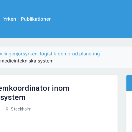
Yrken
Publikationer
vilingenjörsyrken, logistik och prod.planering
 medicintekniska system
temkoordinator inom
 system
Stockholm