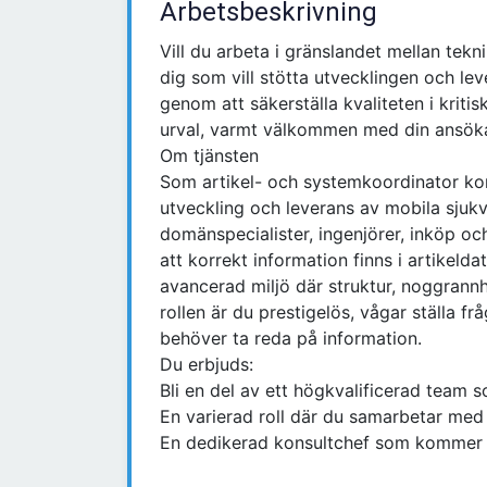
Arbetsbeskrivning
Vill du arbeta i gränslandet mellan tek
dig som vill stötta utvecklingen och l
genom att säkerställa kvaliteten i kriti
urval, varmt välkommen med din ansök
Om tjänsten
Som artikel- och systemkoordinator ko
utveckling och leverans av mobila sju
domänspecialister, ingenjörer, inköp och
att korrekt information finns i artikelda
avancerad miljö där struktur, noggrann
rollen är du prestigelös, vågar ställa fr
behöver ta reda på information.
Du erbjuds:
Bli en del av ett högkvalificerad team s
En varierad roll där du samarbetar med 
En dedikerad konsultchef som kommer st