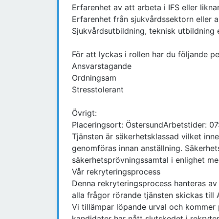
Erfarenhet av att arbeta i IFS eller lik
Erfarenhet från sjukvårdssektorn eller
Sjukvårdsutbildning, teknisk utbildning
För att lyckas i rollen har du följande 
Ansvarstagande
Ordningsam
Stresstolerant
Övrigt:
Placeringsort: ÖstersundArbetstider: 0
Tjänsten är säkerhetsklassad vilket in
genomföras innan anställning. Säkerhet
säkerhetsprövningssamtal i enlighet m
Vår rekryteringsprocess
Denna rekryteringsprocess hanteras av
alla frågor rörande tjänsten skickas til
Vi tillämpar löpande urval och kommer 
kandidater har nått slutskedet i rekryt