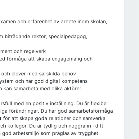
examen och erfarenhet av arbete inom skolan,
om biträdande rektor, specialpedagog,
ument och regelverk
e med förmåga att skapa engagemang och
n och elever med särskilda behov
 system och har god digital kompetens
h kan samarbeta med olika aktörer
ull med en positiv inställning. Du är flexibel
ktiga förändringar. Du har god samarbetsförmåga
tt för att skapa goda relationer och samverka
h kollegor. Du är tydlig och noggrann i ditt
 god arbetsmiljö som präglas av trygghet,