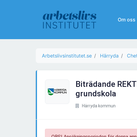
Om oss
Arbetslivsinstitutet.se
Härryda
Chef
Biträdande REKT
grundskola
Härryda kommun
OBS! Ansökningsperioden för denna ann