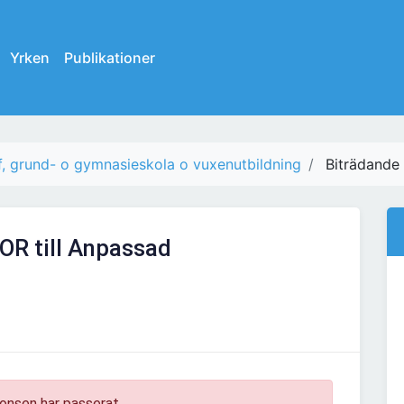
Yrken
Publikationer
, grund- o gymnasieskola o vuxenutbildning
Biträdande
OR till Anpassad
onsen har passerat.