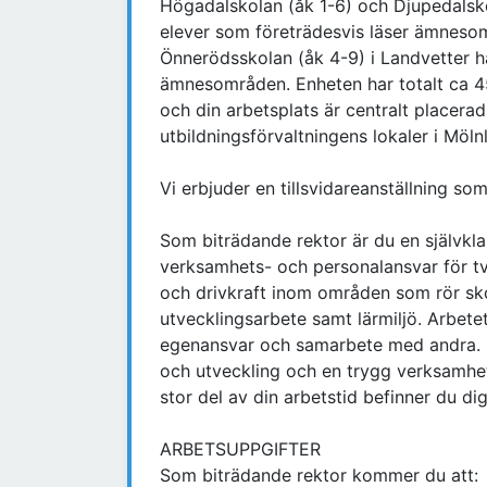
Högadalskolan (åk 1-6) och Djupedalskol
elever som företrädesvis läser ämneso
Önnerödsskolan (åk 4-9) i Landvetter h
ämnesområden. Enheten har totalt ca 45
och din arbetsplats är centralt placera
utbildningsförvaltningens lokaler i Möln
Vi erbjuder en tillsvidareanställning s
Som biträdande rektor är du en självkl
verksamhets- och personalansvar för t
och drivkraft inom områden som rör sko
utvecklingsarbete samt lärmiljö. Arbete
egenansvar och samarbete med andra. I
och utveckling och en trygg verksamhet
stor del av din arbetstid befinner du d
ARBETSUPPGIFTER
Som biträdande rektor kommer du att: