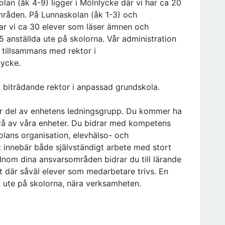
an (åk 4-9) ligger i Mölnlycke där vi har ca 20
mråden. På Lunnaskolan (åk 1-3) och
ar vi ca 30 elever som läser ämnen och
 anställda ute på skolorna. Vår administration
d tillsammans med rektor i
lycke.
om biträdande rektor i anpassad grundskola.
ar del av enhetens ledningsgrupp. Du kommer ha
vå av våra enheter. Du bidrar med kompetens
lans organisation, elevhälso- och
t innebär både självständigt arbete med stort
nom dina ansvarsområden bidrar du till lärande
 där såväl elever som medarbetare trivs. En
ig ute på skolorna, nära verksamheten.