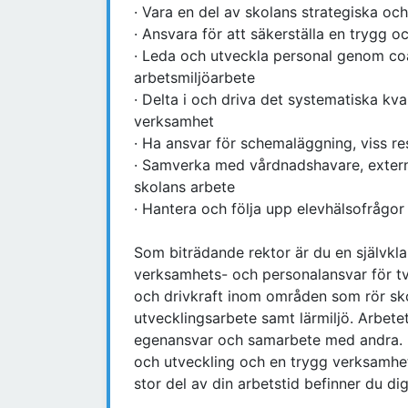
· Vara en del av skolans strategiska oc
· Ansvara för att säkerställa en trygg o
· Leda och utveckla personal genom co
arbetsmiljöarbete
· Delta i och driva det systematiska kv
verksamhet
· Ha ansvar för schemaläggning, viss re
· Samverka med vårdnadshavare, externa
skolans arbete
· Hantera och följa upp elevhälsofrågor
Som biträdande rektor är du en självkl
verksamhets- och personalansvar för t
och drivkraft inom områden som rör sko
utvecklingsarbete samt lärmiljö. Arbete
egenansvar och samarbete med andra. I
och utveckling och en trygg verksamhet
stor del av din arbetstid befinner du d