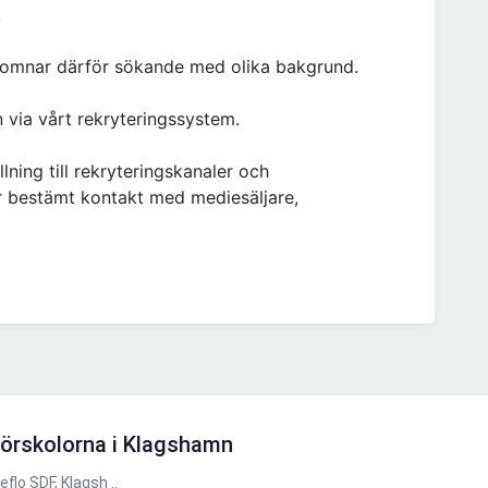
.
komnar därför sökande med olika bakgrund.
n via vårt rekryteringssystem.
llning till rekryteringskanaler och
r bestämt kontakt med mediesäljare,
 förskolorna i Klagshamn
o SDF, Klagsh ..