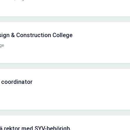
sign & Construction College
ege
 coordinator
rä.rektor med SYV-behörigh.