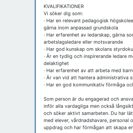
KVALIFIKATIONER
Vi söker dig som:
· Har en relevant pedagogisk högskole
gärna inom anpassad grundskola
· Har erfarenhet av ledarskap, gärna s
arbetslagsledare eller motsvarande
· Har god kunskap om skolans styrdok
· Är en tydlig och inspirerande ledar
delaktighet
· Har erfarenhet av att arbeta med bar
· Är van vid att hantera administrativa
· Har en god kommunikativ förmåga oc
Som person är du engagerad och ansvarsf
inför alla vardagliga men också långsi
och söker aktivt samarbeten. Du har lä
med elever, vårdnadshavare, personal oc
uppdrag och har förmågan att skapa en