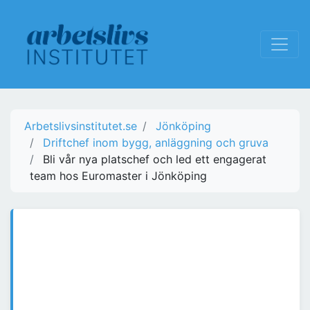
Arbetslivsinstitutet.se
Jönköping
Driftchef inom bygg, anläggning och gruva
Bli vår nya platschef och led ett engagerat
team hos Euromaster i Jönköping