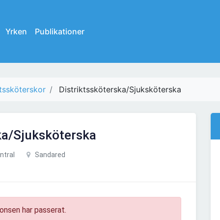
Yrken
Publikationer
ktssköterskor
Distriktssköterska/Sjuksköterska
ka/Sjuksköterska
ntral
Sandared
onsen har passerat.