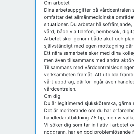
Om arbetet
Dina arbetsuppgifter på vårdcentralen s
omfattar det allmänmedicinska området 
situationer. Du arbetar hälsofrämjande,
vård, både via telefon, hembesök, digi
Arbetet sker genom både akut och plane
självständigt med egen mottagning där d
Ett nära samarbete sker med dina kolleg
men även tillsammans med andra aktöre
Tillsammans med vårdcentralsledningen 
verksamheten framåt. Att utbilda framti
vårt uppdrag, därför ingår även handled
vårdcentralen.
Om dig
Du är legitimerad sjuksköterska, gärna m
Det är meriterande om du har erfarenhe
handledarutbildning 7,5 hp, men vi väl
Vi söker dig som tar initiativ i arbetet 
noggrann, har en god problemlösande fö