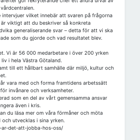
 Därefter gör rekryterande chef ett andra urval av
 vårdcentralen.
ntervjuer vilket innebär att svaren på frågorna
 är viktigt att du beskriver så konkreta
vika generaliserande svar – detta för att vi ska
rade som du gjorde och vad resultatet blev.
het. Vi är 56 000 medarbetare i över 200 yrken
liv i hela Västra Götaland.
mt till ett hållbart samhälle där miljö, kultur och
tet.
u får vara med och forma framtidens arbetssätt
n för invånare och verksamheter.
lacerad som en del av vårt gemensamma ansvar
ungera även i kris.
kan du läsa mer om våra förmåner och möta
och utvecklas i sina yrken.
a-ar-det-att-jobba-hos-oss/