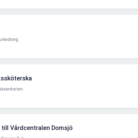
nledning
tssköterska
rskeenheten
 till Vårdcentralen Domsjö