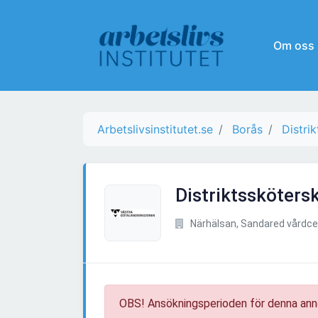
Om oss
Arbetslivsinstitutet.se
Borås
Distri
Distriktssköters
Närhälsan, Sandared vårdce
OBS! Ansökningsperioden för denna ann