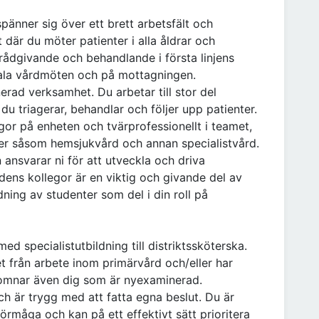
pänner sig över ett brett arbetsfält och
där du möter patienter i alla åldrar och
 rådgivande och behandlande i första linjens
tala vårdmöten och på mottagningen.
rad verksamhet. Du arbetar till stor del
u triagerar, behandlar och följer upp patienter.
or på enheten och tvärprofessionellt i teamet,
r såsom hemsjukvård och annan specialistvård.
ansvarar ni för att utveckla och driva
dens kollegor är en viktig och givande del av
ning av studenter som del i din roll på
ed specialistutbildning till distriktssköterska.
t från arbete inom primärvård och/eller har
komnar även dig som är nyexaminerad.
och är trygg med att fatta egna beslut. Du är
rmåga och kan på ett effektivt sätt prioritera