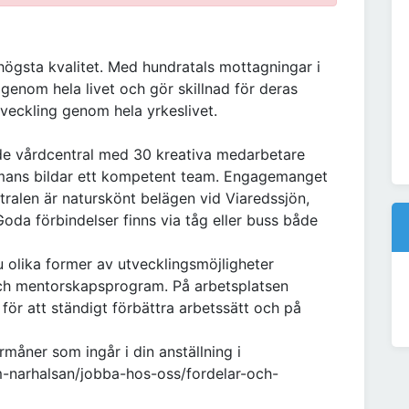
högsta kvalitet. Med hundratals mottagningar i
 genom hela livet och gör skillnad för deras
tveckling genom hela yrkeslivet.
de vårdcentral med 30 kreativa medarbetare
mmans bildar ett kompetent team. Engagemanget
ntralen är naturskönt belägen vid Viaredssjön,
Goda förbindelser finns via tåg eller buss både
 olika former av utvecklingsmöjligheter
ch mentorskapsprogram. På arbetsplatsen
för att ständigt förbättra arbetssätt och på
måner som ingår i din anställning i
m-narhalsan/jobba-hos-oss/fordelar-och-