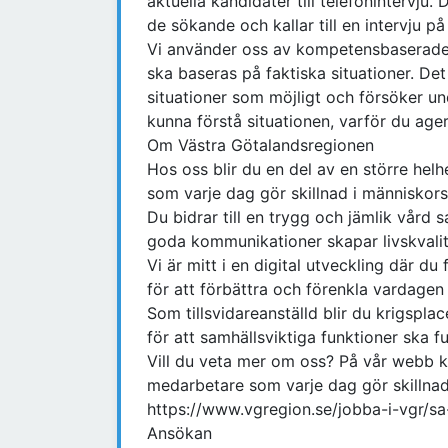
aktuella kandidater till telefonintervju.
de sökande och kallar till en intervju på
Vi använder oss av kompetensbaserade i
ska baseras på faktiska situationer. Det
situationer som möjligt och försöker und
kunna förstå situationen, varför du age
Om Västra Götalandsregionen
Hos oss blir du en del av en större hel
som varje dag gör skillnad i människors 
Du bidrar till en trygg och jämlik vård sa
goda kommunikationer skapar livskvali
Vi är mitt i en digital utveckling där d
för att förbättra och förenkla vardage
Som tillsvidareanställd blir du krigsp
för att samhällsviktiga funktioner ska f
Vill du veta mer om oss? På vår webb 
medarbetare som varje dag gör skillnad 
https://www.vgregion.se/jobba-i-vgr/s
Ansökan