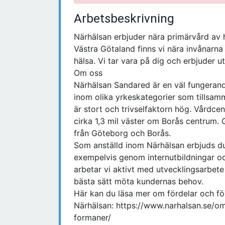
Arbetsbeskrivning
Närhälsan erbjuder nära primärvård av 
Västra Götaland finns vi nära invånarna
hälsa. Vi tar vara på dig och erbjuder u
Om oss
Närhälsan Sandared är en väl fungeran
inom olika yrkeskategorier som tillsa
är stort och trivselfaktorn hög. Vårdce
cirka 1,3 mil väster om Borås centrum. 
från Göteborg och Borås.
Som anställd inom Närhälsan erbjuds du
exempelvis genom internutbildningar o
arbetar vi aktivt med utvecklingsarbete 
bästa sätt möta kundernas behov.
Här kan du läsa mer om fördelar och för
Närhälsan: https://www.narhalsan.se/o
formaner/