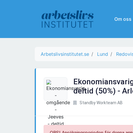
Om oss
Arbetslivsinstitutet.se
Lund
Redovi
Ekonomiansvarig
deltid (50%) - Ar
Standby Workteam AB
OBS! Ansökningsperioden för denna ann