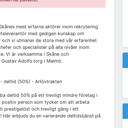
 Skånes mest erfarna aktörer inom rekrytering
itetsleverantör med gedigen kunskap om
 och vi utmanar de stora med vår erfarenhet
efer och specialister på alla nivåer inom
ice. Vi är verksamma i Skåne och
Gustav Adolfs torg i Malmö.
 deltid (50%) - Arlövtrakten
bba deltid 50% på ett trevligt mindre företag i
h positiv person som tycker om att arbeta
t prestigelöst och trevligt gäng i ett
! Här erbjuds du en varierande deltidstjänst på