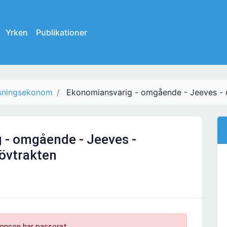
Yrken
Publikationer
sningsekonom
Ekonomiansvarig - omgående - Jeeves - d
 - omgående - Jeeves -
lövtrakten
onsen har passerat.