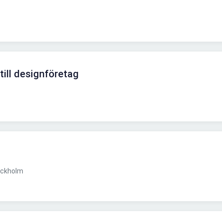
ill designföretag
ockholm