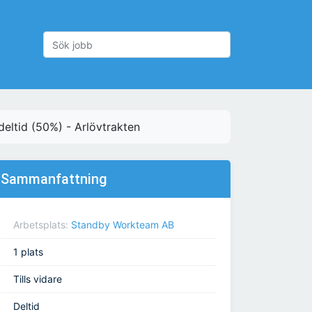
eltid (50%) - Arlövtrakten
Sammanfattning
Arbetsplats:
Standby Workteam AB
1 plats
Tills vidare
Deltid