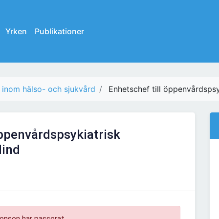
Yrken
Publikationer
 inom hälso- och sjukvård
Enhetschef till öppenvårdsps
öppenvårdspsykiatrisk
ind
onsen har passerat.