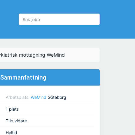
ykiatrisk mottagning WeMind
Sammanfattning
Arbetsplats:
WeMind
Göteborg
1 plats
Tills vidare
Heltid