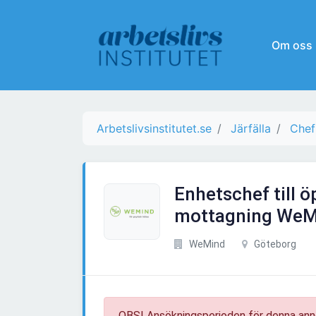
Om oss
Arbetslivsinstitutet.se
Järfälla
Chef
Enhetschef till 
mottagning WeM
WeMind
Göteborg
OBS! Ansökningsperioden för denna ann