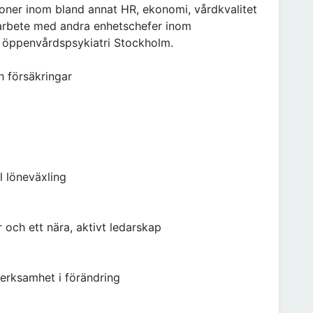
oner inom bland annat HR, ekonomi, vårdkvalitet
arbete med andra enhetschefer inom
ef öppenvårdspsykiatri Stockholm.
h försäkringar
ll löneväxling
och ett nära, aktivt ledarskap
verksamhet i förändring