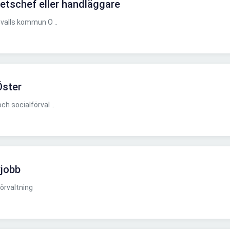
etschef eller handläggare
valls kommun O ..
Öster
 socialförval ..
jobb
örvaltning