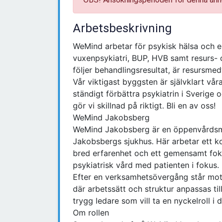
Arbetsbeskrivning
WeMind arbetar för psykisk hälsa och e
vuxenpsykiatri, BUP, HVB samt resurs- 
följer behandlingsresultat, är resursme
Vår viktigast byggsten är självklart vå
ständigt förbättra psykiatrin i Sverige
gör vi skillnad på riktigt. Bli en av oss!
WeMind Jakobsberg
WeMind Jakobsberg är en öppenvårdsmot
Jakobsbergs sjukhus. Här arbetar ett
bred erfarenhet och ett gemensamt foku
psykiatrisk vård med patienten i fokus.
Efter en verksamhetsövergång står mot
där arbetssätt och struktur anpassas til
trygg ledare som vill ta en nyckelroll i
Om rollen