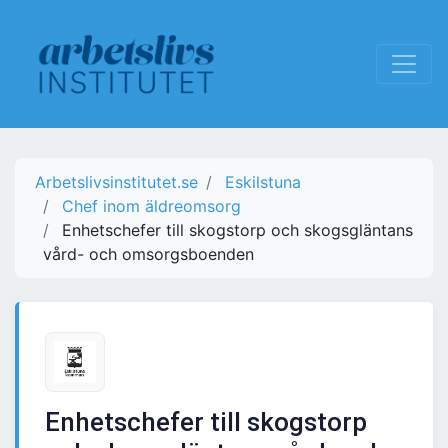
Arbetslivsinstitutet.se
Eskilstuna
Chef inom äldreomsorg
Enhetschefer till skogstorp och skogsgläntans
vård- och omsorgsboenden
Enhetschefer till skogstorp