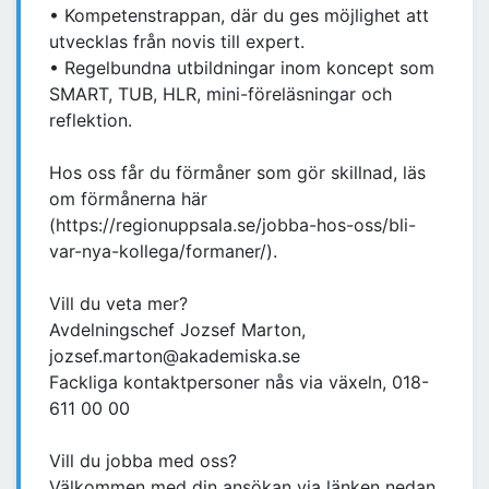
• Kompetenstrappan, där du ges möjlighet att
utvecklas från novis till expert.
• Regelbundna utbildningar inom koncept som
SMART, TUB, HLR, mini-föreläsningar och
reflektion.
Hos oss får du förmåner som gör skillnad, läs
om förmånerna här
(https://regionuppsala.se/jobba-hos-oss/bli-
var-nya-kollega/formaner/).
Vill du veta mer?
Avdelningschef Jozsef Marton,
jozsef.marton@akademiska.se
Fackliga kontaktpersoner nås via växeln, 018-
611 00 00
Vill du jobba med oss?
Välkommen med din ansökan via länken nedan.