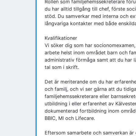
Rollen som familjehemssekreterare förut
du har alltid tillgång till chef, förste s
stöd. Du samverkar med interna och ex
långvariga kontakter med både enskilda
Kvalifikationer
Vi söker dig som har socionomexamen, ö
arbete helst inom området barn och fami
administrativ förmåga samt att du har lä
tal som i skrift.
Det är meriterande om du har erfarenh
och familj, och vi ser gärna att du tid
familjehemssekreterare eller barnsekre
utbildning i eller erfarenhet av Kälvest
dokumenterad fortbildning inom område
BBIC, MI och Lifecare.
Eftersom samarbete och samverkan är en 