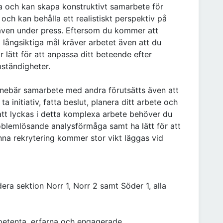
a och kan skapa konstruktivt samarbete för
l och kan behålla ett realistiskt perspektiv på
, även under press. Eftersom du kommer att
långsiktiga mål kräver arbetet även att du
ar lätt för att anpassa ditt beteende efter
ständigheter.
nebär samarbete med andra förutsätts även att
 initiativ, fatta beslut, planera ditt arbete och
ör att lyckas i detta komplexa arbete behöver du
roblemlösande analysförmåga samt ha lätt för att
denna rekrytering kommer stor vikt läggas vid
dera sektion Norr 1, Norr 2 samt Söder 1, alla
petenta, erfarna och engagerade