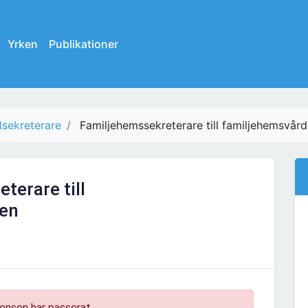
Yrken
Publikationer
lsekreterare
Familjehemssekreterare till familjehemsvår
terare till
den
onsen har passerat.