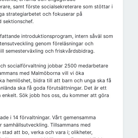
are, samt förste socialsekreterare som stöttar i
iga strategiarbetet och fokuserar på
 sektionschef.
fattande introduktionsprogram, intern såväl som
etensutveckling genom föreläsningar och
 till semesterväxling och friskvårdsbidrag.
och socialförvaltning jobbar 2500 medarbetare
lsammans med Malmöborna vill vi öka
ska hemlöshet, bidra till att barn och unga ska få
nlända ska få goda förutsättningar. Det är ett
rån enkelt. Sök jobb hos oss, du kommer att göra
ade i 14 förvaltningar. Vårt gemensamma
ar samhällsutveckling. Tillsammans med
tad att bo, verka och vara i; olikheter,