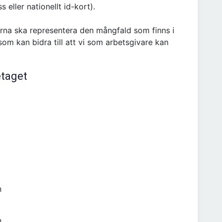
 eller nationellt id-kort).
rna ska representera den mångfald som finns i
om kan bidra till att vi som arbetsgivare kan
etaget
n
n