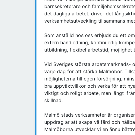
barnsekreterare och familjehemssekreter
det dagliga arbetet, driver det långsikt
verksamhetsutveckling tillsammans med
Som anställd hos oss erbjuds du ett om
extern handledning, kontinuerlig komp
utbildning, flexibel arbetstid, möjlighet
Vid Sveriges största arbetsmarknads- 
varje dag för att stärka Malmöbor. Til
möjligheterna till egen försörjning, min
bra uppväxtvillkor och verka för att nya
viktigt och roligt arbete, men långt if
skillnad.
Malmö stads verksamheter är organiser
uppdrag är att skapa välfärd och hållb
Malmöborna utvecklar vi en ännu bättre s