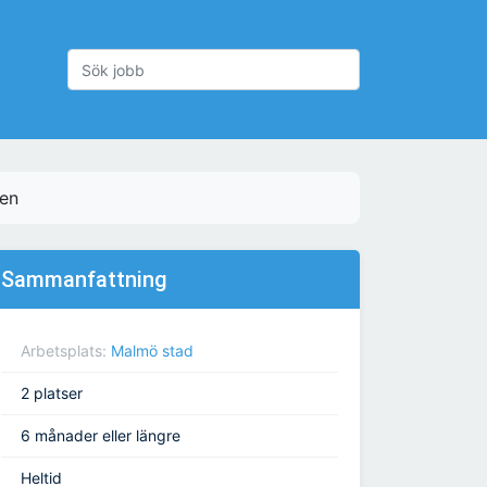
den
Sammanfattning
Arbetsplats:
Malmö stad
2 platser
6 månader eller längre
Heltid