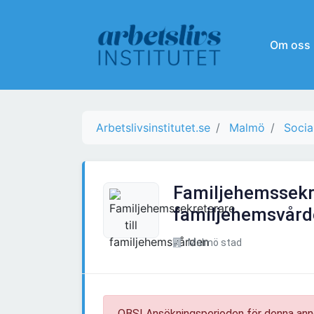
Om oss
Arbetslivsinstitutet.se
Malmö
Socia
Familjehemssekre
familjehemsvår
Malmö stad
OBS! Ansökningsperioden för denna ann