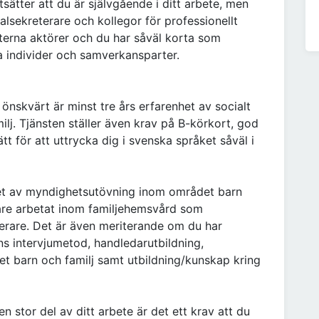
sätter att du är självgående i ditt arbete, men
ocialsekreterare och kollegor för professionellt
terna aktörer och du har såväl korta som
 individer och samverkansparter.
nskvärt är minst tre års erfarenhet av socialt
lj. Tjänsten ställer även krav på B-körkort, god
tt för att uttrycka dig i svenska språket såväl i
et av myndighetsutövning inom området barn
igare arbetat inom familjehemsvård som
terare. Det är även meriterande om du har
ens intervjumetod, handledarutbildning,
t barn och familj samt utbildning/kunskap kring
stor del av ditt arbete är det ett krav att du