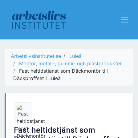
Arbetslivsinstitutet.se
Luleå
Montör, metall-, gummi- och plastprodukter
Fast heltidstjänst som Däckmontör till
Däckproffset i Luleå
Fast heltidstjänst som