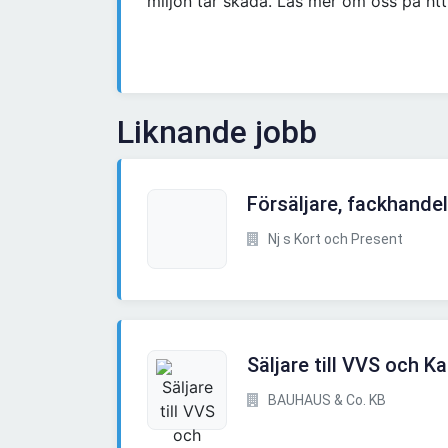
miljön tar skada. Läs mer om oss på h
Liknande jobb
Försäljare, fackhandel
Nj s Kort och Present
Säljare till VVS och 
BAUHAUS & Co. KB