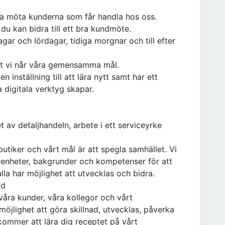
unna möta kunderna som får handla hos oss.
du kan bidra till ett bra kundmöte.
gar och lördagar, tidiga morgnar och till efter
l att vi når våra gemensamma mål.
en inställning till att lära nytt samt har ett
 digitala verktyg skapar.
 av detaljhandeln, arbete i ett serviceyrke
utiker och vårt mål är att spegla samhället. Vi
enheter, bakgrunder och kompetenser för att
la har möjlighet att utvecklas och bidra.
ad
åra kunder, våra kollegor och vårt
lighet att göra skillnad, utvecklas, påverka
ommer att lära dig receptet på vårt