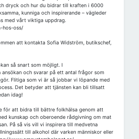
dryck och hur du bidrar till kraften i 6000
ksamma, kunniga och inspirerande – vägleder
ckas med vårt viktiga uppdrag.
-hos-oss/
kommen att kontakta Sofia Widström, butikschef,
kan så snart som möjligt. I
 ansökan och svarar på ett antal frågor som
vi gör. Flitiga som vi är så jobbar vi löpande med
ocess. Det betyder att tjänsten kan bli tillsatt
edan idag!
e för att bidra till bättre folkhälsa genom att
r med kunskap och oberoende rådgivning om mat
. På så vis vill vi inspirera till medvetna
ningssätt till alkohol där varken människor eller