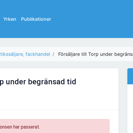
Yrken
Publikationer
tikssäljare, fackhandel
Försäljare till Torp under begräns
orp under begränsad tid
onsen har passerat.