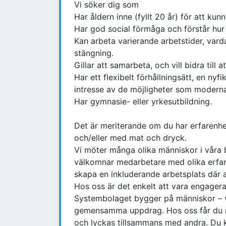
Vi söker dig som
Har åldern inne (fyllt 20 år) för att k
Har god social förmåga och förstår hur 
Kan arbeta varierande arbetstider, varda
stängning.
Gillar att samarbeta, och vill bidra til
Har ett flexibelt förhållningsätt, en nyfik
intresse av de möjligheter som moderna
Har gymnasie- eller yrkesutbildning.
Det är meriterande om du har erfarenhet
och/eller med mat och dryck.
Vi möter många olika människor i våra b
välkomnar medarbetare med olika erfar
skapa en inkluderande arbetsplats där al
Hos oss är det enkelt att vara engager
Systembolaget bygger på människor – v
gemensamma uppdrag. Hos oss får du möj
och lyckas tillsammans med andra. Du k