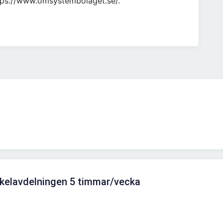
ttps://www.omsystembolaget.se/.
Kakelavdelningen 5 timmar/vecka