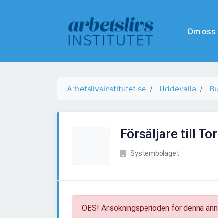
Om oss
Arbetslivsinstitutet.se
Uddevalla
Bu
Försäljare till T
Systembolaget
OBS! Ansökningsperioden för denna ann