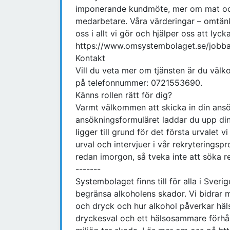
imponerande kundmöte, mer om mat och 
medarbetare. Våra värderingar – omtän
oss i allt vi gör och hjälper oss att ly
https://www.omsystembolaget.se/jobba
Kontakt
Vill du veta mer om tjänsten är du väl
på telefonnummer: 0721553690.
Känns rollen rätt för dig?
Varmt välkommen att skicka in din ansö
ansökningsformuläret laddar du upp din
ligger till grund för det första urvalet 
urval och intervjuer i vår rekryteringspr
redan imorgon, så tveka inte att söka r
-------
Systembolaget finns till för alla i Sverig
begränsa alkoholens skador. Vi bidra
och dryck och hur alkohol påverkar hälsan
dryckesval och ett hälsosammare förhåll