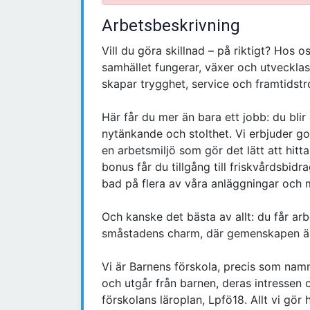
Arbetsbeskrivning
Vill du göra skillnad – på riktigt? Hos o
samhället fungerar, växer och utveckla
skapar trygghet, service och framtidst
Här får du mer än bara ett jobb: du bli
nytänkande och stolthet. Vi erbjuder g
en arbetsmiljö som gör det lätt att hitt
bonus får du tillgång till friskvårdsbidr
bad på flera av våra anläggningar och 
Och kanske det bästa av allt: du får a
småstadens charm, där gemenskapen är 
Vi är Barnens förskola, precis som nam
och utgår från barnen, deras intressen 
förskolans läroplan, Lpfö18. Allt vi gör