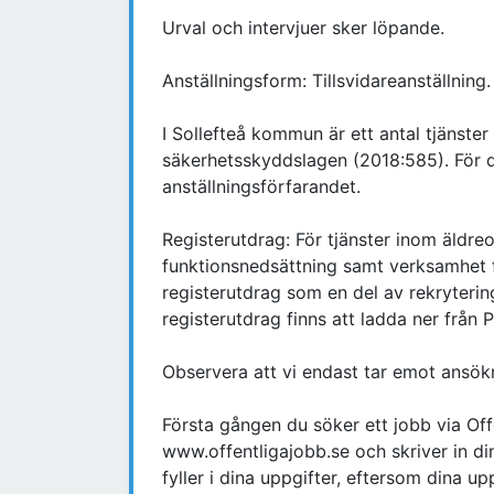
Urval och intervjuer sker löpande.
Anställningsform: Tillsvidareanställning.
I Sollefteå kommun är ett antal tjänster
säkerhetsskyddslagen (2018:585). För d
anställningsförfarandet.
Registerutdrag: För tjänster inom äldr
funktionsnedsättning samt verksamhet f
registerutdrag som en del av rekrytering
registerutdrag finns att ladda ner från 
Observera att vi endast tar emot ansökn
Första gången du söker ett jobb via Offe
www.offentligajobb.se och skriver in di
fyller i dina uppgifter, eftersom dina upp