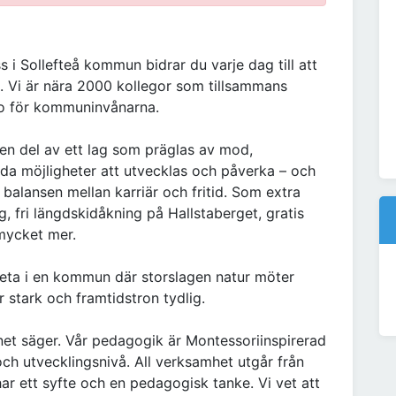
ss i Sollefteå kommun bidrar du varje dag till att
s. Vi är nära 2000 kollegor som tillsammans
ro för kommuninvånarna.
r en del av ett lag som präglas av mod,
oda möjligheter att utvecklas och påverka – och
a balansen mellan karriär och fritid. Som extra
ag, fri längdskidåkning på Hallstaberget, gratis
mycket mer.
rbeta i en kommun där storslagen natur möter
stark och framtidstron tydlig.
net säger. Vår pedagogik är Montessoriinspirerad
och utvecklingsnivå. All verksamhet utgår från
 har ett syfte och en pedagogisk tanke. Vi vet att