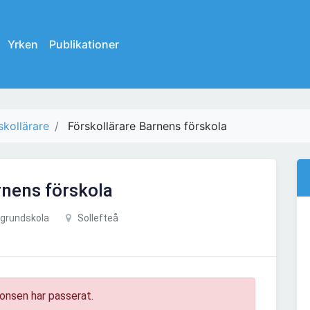
Yrken
Publikationer
skollärare
Förskollärare Barnens förskola
rnens förskola
 grundskola
Sollefteå
onsen har passerat.