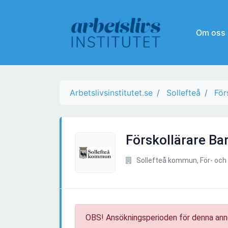
Om oss
Arbetslivsinstitutet.se
Sollefteå
För
Förskollärare Ba
Sollefteå kommun, För- och
OBS! Ansökningsperioden för denna ann