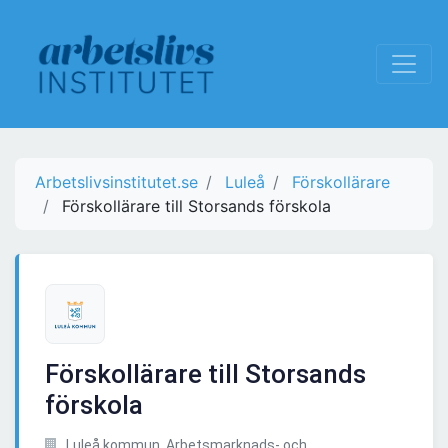
Arbetslivsinstitutet.se
Luleå
Förskollärare
Förskollärare till Storsands förskola
Förskollärare till Storsands
förskola
Luleå kommun, Arbetsmarknads- och