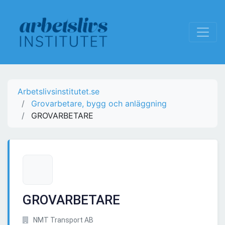
Arbetslivsinstitutet.se
Grovarbetare, bygg och anläggning
GROVARBETARE
GROVARBETARE
NMT Transport AB