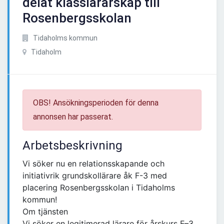
delat klasslärarskap till
Rosenbergsskolan
Tidaholms kommun
Tidaholm
OBS! Ansökningsperioden för denna
annonsen har passerat.
Arbetsbeskrivning
Vi söker nu en relationsskapande och
initiativrik grundskollärare åk F-3 med
placering Rosenbergsskolan i Tidaholms
kommun!
Om tjänsten
Vi söker en legitimerad lärare för årskurs F–3