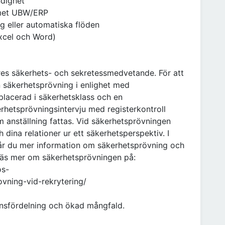
ndighet
emet UBW/ERP
ng eller automatiska flöden
Excel och Word)
res säkerhets- och sekretessmedvetande. För att
säkerhetsprövning i enlighet med
placerad i säkerhetsklass och en
rhetsprövningsintervju med registerkontroll
anställning fattas. Vid säkerhetsprövningen
dina relationer ur ett säkerhetsperspektiv. I
får du mer information om säkerhetsprövning och
 Läs mer om säkerhetsprövningen på:
os-
vning-vid-rekrytering/
önsfördelning och ökad mångfald.