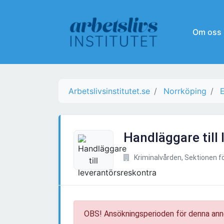
Om oss
Arbetslivsinstitutet.se
Norrköping
Handläggare till
Kriminalvården, Sektionen f
OBS! Ansökningsperioden för denna ann