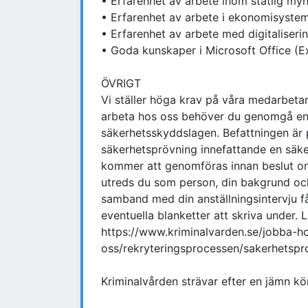
• Erfarenhet av arbete inom statlig my
• Erfarenhet av arbete i ekonomisyst
• Erfarenhet av arbete med digitaliseri
• Goda kunskaper i Microsoft Office (
ÖVRIGT
Vi ställer höga krav på våra medarbeta
arbeta hos oss behöver du genomgå en 
säkerhetsskyddslagen. Befattningen är 
säkerhetsprövning innefattande en säke
kommer att genomföras innan beslut om 
utreds du som person, din bakgrund och 
samband med din anställningsintervju 
eventuella blanketter att skriva under.
https://www.kriminalvarden.se/jobba-h
oss/rekryteringsprocessen/sakerhetspro
Kriminalvården strävar efter en jämn k