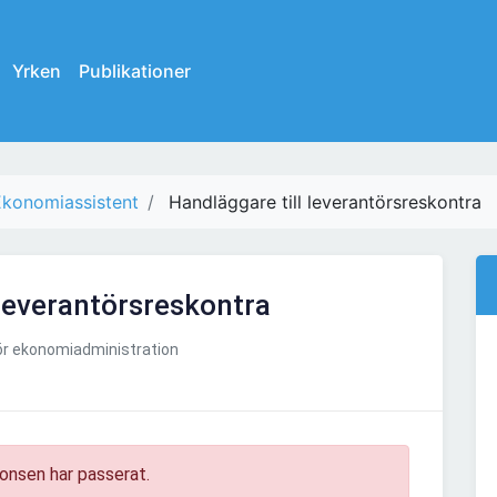
Yrken
Publikationer
Ekonomiassistent
Handläggare till leverantörsreskontra
 leverantörsreskontra
ör ekonomiadministration
onsen har passerat.