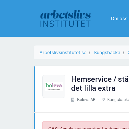
Om oss
Arbetslivsinstitutet.se
Kungsbacka
Hemservice / städ
det lilla extra
Boleva AB
Kungsback
OBS! Ansökningsperioden för denna ann