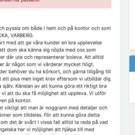
och pyssla om både i hem och på kontor och som
CKA, VARBERG.
årt med att ge våra kunder en bra upplevelse
är att dom ska känna sig nöjda med oss som
 där ute och representerar boleva. Att alltid
der är något som vi värderar mycket högt.
der behöver du ha körkort, och gärna tillgång till
t ett plus men inget krav eftersom vi utbildar dig
a själv. Känslan av att kunna göra ett riktigt bra
 vi att du ska få möjlighet att uppleva. Vi utför
ven på kontor.
det viktigt att man är noggrann med detaljer och
tioner som tilldelas. För att kunna göra detta
 det är svårt i vissa fall alltid ta reda på vad
gelska har vi möjlighet att hjälpa till med