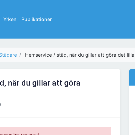
Yrken
Publikationer
Städare
Hemservice / städ, när du gillar att göra det lilla
, när du gillar att göra
a
onsen har passerat.