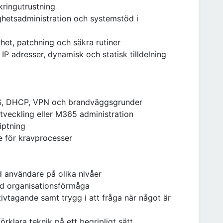
kringutrustning
ghetsadministration och systemstöd i
het, patchning och säkra rutiner
 adresser, dynamisk och statisk tilldelning
S, DHCP, VPN och brandväggsgrunder
tveckling eller M365 administration
iptning
e för kravprocesser
d användare på olika nivåer
od organisationsförmåga
ativtagande samt trygg i att fråga när något är
klara teknik på ett begripligt sätt