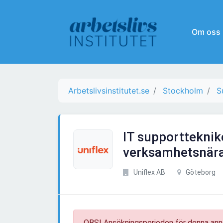
Om oss
Arbetslivsinstitutet.se
Stockholm
S
IT supportteknike
verksamhetsnära
Uniflex AB
Göteborg
OBS! Ansökningsperioden för denna ann