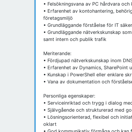
• Felsökningsvana av PC hårdvara och 
• Erfarenhet av kontohantering, behöri
företagsmiljö
• Grundläggande förståelse för IT säker
• Grundläggande nätverkskunskap som IP
samt intern och publik trafik
Meriterande:
• Fördjupad nätverkskunskap inom DN
• Erfarenhet av Dynamics, SharePoint u
• Kunskap i PowerShell eller enklare skr
• Vana av dokumentation och förståels
Personliga egenskaper:
• Serviceinriktad och trygg i dialog me
• Självgående och strukturerad med g
• Lösningsorienterad, flexibel och initi
oklart
• God kommunikativ förmåga och kan för