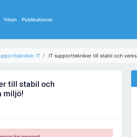
Yrken
Publikationer
upporttekniker, IT
IT supporttekniker till stabil och verk
r till stabil och
 miljö!
onsen har passerat.