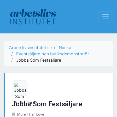
Arbetslivsinstitutet.se
Nacka
Eventsäljare och butiksdemonstratör
Jobba Som Festsäljare
Jobba Som Festsäljare
More Than Love