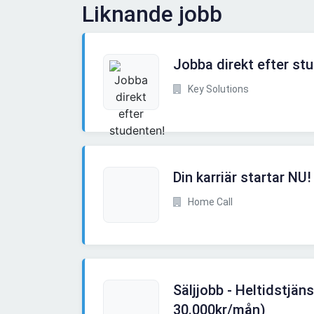
Liknande jobb
Jobba direkt efter st
Key Solutions
Din karriär startar NU!
Home Call
Säljjobb - Heltidstjäns
30.000kr/mån)