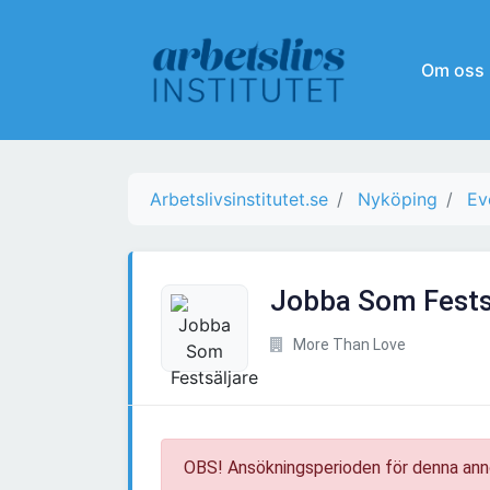
Om oss
Arbetslivsinstitutet.se
Nyköping
Ev
Jobba Som Fests
More Than Love
OBS! Ansökningsperioden för denna ann