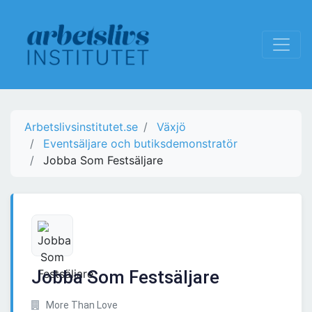
Arbetslivsinstitutet.se
Växjö
Eventsäljare och butiksdemonstratör
Jobba Som Festsäljare
Jobba Som Festsäljare
More Than Love