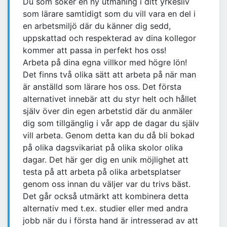
Du som söker en ny utmaning i ditt yrkesliv
som lärare samtidigt som du vill vara en del i
en arbetsmiljö där du känner dig sedd,
uppskattad och respekterad av dina kollegor
kommer att passa in perfekt hos oss!
Arbeta på dina egna villkor med högre lön!
Det finns två olika sätt att arbeta på när man
är anställd som lärare hos oss. Det första
alternativet innebär att du styr helt och hållet
själv över din egen arbetstid där du anmäler
dig som tillgänglig i vår app de dagar du själv
vill arbeta. Genom detta kan du då bli bokad
på olika dagsvikariat på olika skolor olika
dagar. Det här ger dig en unik möjlighet att
testa på att arbeta på olika arbetsplatser
genom oss innan du väljer var du trivs bäst.
Det går också utmärkt att kombinera detta
alternativ med t.ex. studier eller med andra
jobb när du i första hand är intresserad av att