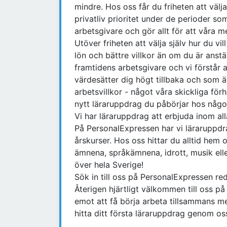
mindre. Hos oss får du friheten att välj
privatliv prioritet under de perioder som
arbetsgivare och gör allt för att våra m
Utöver friheten att välja själv hur du vi
lön och bättre villkor än om du är anst
framtidens arbetsgivare och vi förstår 
värdesätter dig högt tillbaka och som 
arbetsvillkor - något våra skickliga för
nytt läraruppdrag du påbörjar hos någ
Vi har läraruppdrag att erbjuda inom al
På PersonalExpressen har vi läraruppdr
årskurser. Hos oss hittar du alltid he
ämnena, språkämnena, idrott, musik ell
över hela Sverige!
Sök in till oss på PersonalExpressen re
Återigen hjärtligt välkommen till oss p
emot att få börja arbeta tillsammans m
hitta ditt första läraruppdrag genom os