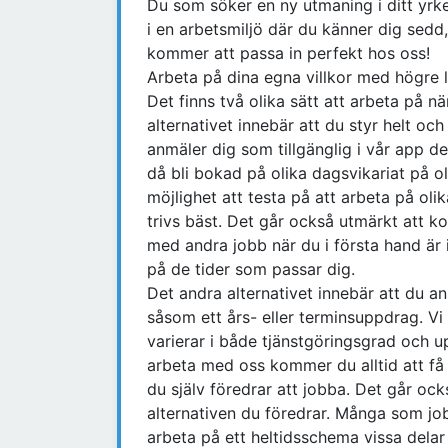
Du som söker en ny utmaning i ditt yrke
i en arbetsmiljö där du känner dig sedd
kommer att passa in perfekt hos oss!
Arbeta på dina egna villkor med högre l
Det finns två olika sätt att arbeta på n
alternativet innebär att du styr helt och
anmäler dig som tillgänglig i vår app d
då bli bokad på olika dagsvikariat på ol
möjlighet att testa på att arbeta på oli
trivs bäst. Det går också utmärkt att ko
med andra jobb när du i första hand är i
på de tider som passar dig.
Det andra alternativet innebär att du anm
såsom ett års- eller terminsuppdrag. Vi
varierar i både tjänstgöringsgrad och u
arbeta med oss kommer du alltid att få 
du själv föredrar att jobba. Det går ock
alternativen du föredrar. Många som job
arbeta på ett heltidsschema vissa delar 