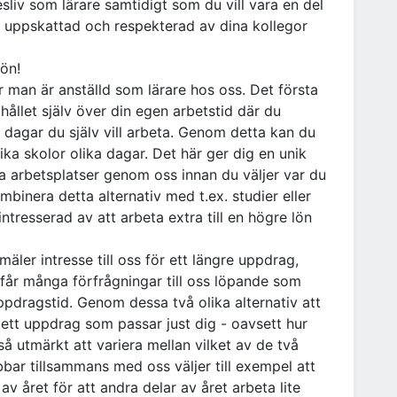
sliv som lärare samtidigt som du vill vara en del
, uppskattad och respekterad av dina kollegor
ön!
är man är anställd som lärare hos oss. Det första
 hållet själv över din egen arbetstid där du
e dagar du själv vill arbeta. Genom detta kan du
ika skolor olika dagar. Det här ger dig en unik
ka arbetsplatser genom oss innan du väljer var du
mbinera detta alternativ med t.ex. studier eller
ntresserad av att arbeta extra till en högre lön
äler intresse till oss för ett längre uppdrag,
 får många förfrågningar till oss löpande som
ppdragstid. Genom dessa två olika alternativ att
ett uppdrag som passar just dig - oavsett hur
så utmärkt att variera mellan vilket av de två
bar tillsammans med oss väljer till exempel att
av året för att andra delar av året arbeta lite