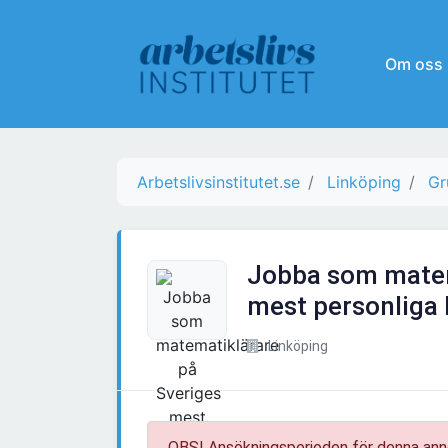
Om oss
Arbetslivsinstitutet.se
Linköping
Gr
Jobba som matem
mest personliga
Linköping
OBS! Ansökningsperioden för denna ann