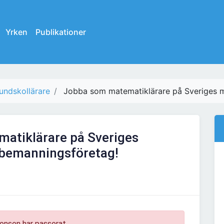
Yrken
Publikationer
undskollärare
Jobba som matematiklärare på Sveriges m
atiklärare på Sveriges
 bemanningsföretag!
onsen har passerat.