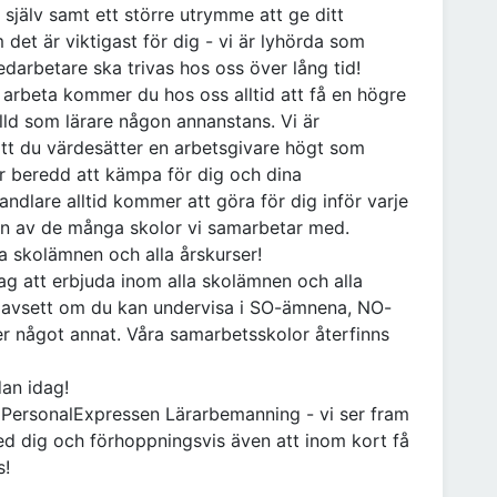
a själv samt ett större utrymme att ge ditt
 det är viktigast för dig - vi är lyhörda som
edarbetare ska trivas hos oss över lång tid!
ll arbeta kommer du hos oss alltid att få en högre
älld som lärare någon annanstans. Vi är
att du värdesätter en arbetsgivare högt som
är beredd att kämpa för dig och dina
handlare alltid kommer att göra för dig inför varje
on av de många skolor vi samarbetar med.
la skolämnen och alla årskurser!
ag att erbjuda inom alla skolämnen och alla
m oavsett om du kan undervisa i SO-ämnena, NO-
er något annat. Våra samarbetsskolor återfinns
dan idag!
å PersonalExpressen Lärarbemanning - vi ser fram
ed dig och förhoppningsvis även att inom kort få
s!