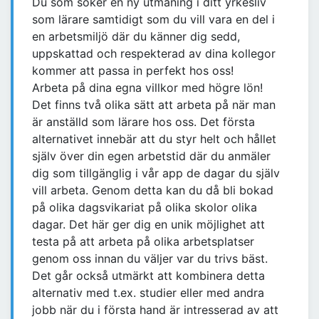
Du som söker en ny utmaning i ditt yrkesliv
som lärare samtidigt som du vill vara en del i
en arbetsmiljö där du känner dig sedd,
uppskattad och respekterad av dina kollegor
kommer att passa in perfekt hos oss!
Arbeta på dina egna villkor med högre lön!
Det finns två olika sätt att arbeta på när man
är anställd som lärare hos oss. Det första
alternativet innebär att du styr helt och hållet
själv över din egen arbetstid där du anmäler
dig som tillgänglig i vår app de dagar du själv
vill arbeta. Genom detta kan du då bli bokad
på olika dagsvikariat på olika skolor olika
dagar. Det här ger dig en unik möjlighet att
testa på att arbeta på olika arbetsplatser
genom oss innan du väljer var du trivs bäst.
Det går också utmärkt att kombinera detta
alternativ med t.ex. studier eller med andra
jobb när du i första hand är intresserad av att