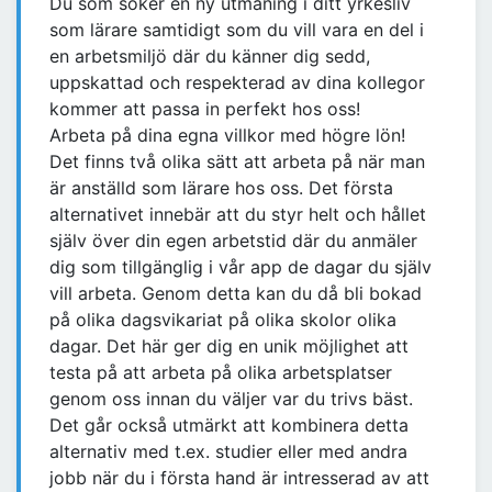
Du som söker en ny utmaning i ditt yrkesliv
som lärare samtidigt som du vill vara en del i
en arbetsmiljö där du känner dig sedd,
uppskattad och respekterad av dina kollegor
kommer att passa in perfekt hos oss!
Arbeta på dina egna villkor med högre lön!
Det finns två olika sätt att arbeta på när man
är anställd som lärare hos oss. Det första
alternativet innebär att du styr helt och hållet
själv över din egen arbetstid där du anmäler
dig som tillgänglig i vår app de dagar du själv
vill arbeta. Genom detta kan du då bli bokad
på olika dagsvikariat på olika skolor olika
dagar. Det här ger dig en unik möjlighet att
testa på att arbeta på olika arbetsplatser
genom oss innan du väljer var du trivs bäst.
Det går också utmärkt att kombinera detta
alternativ med t.ex. studier eller med andra
jobb när du i första hand är intresserad av att