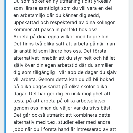
Du som söker en ny utmaning i ditt yrkesliv
som lärare samtidigt som du vill vara en del i
en arbetsmiljö där du känner dig sedd,
uppskattad och respekterad av dina kollegor
kommer att passa in perfekt hos oss!
Arbeta på dina egna villkor med högre lön!
Det finns två olika sätt att arbeta på när man
är anställd som lärare hos oss. Det första
alternativet innebär att du styr helt och hållet
själv över din egen arbetstid där du anmäler
dig som tillgänglig i vår app de dagar du själv
vill arbeta. Genom detta kan du då bli bokad
på olika dagsvikariat på olika skolor olika
dagar. Det här ger dig en unik möjlighet att
testa på att arbeta på olika arbetsplatser
genom oss innan du väljer var du trivs bäst.
Det går också utmärkt att kombinera detta
alternativ med t.ex. studier eller med andra
jobb när du i första hand är intresserad av att