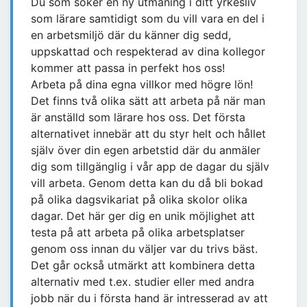
Du som söker en ny utmaning i ditt yrkesliv
som lärare samtidigt som du vill vara en del i
en arbetsmiljö där du känner dig sedd,
uppskattad och respekterad av dina kollegor
kommer att passa in perfekt hos oss!
Arbeta på dina egna villkor med högre lön!
Det finns två olika sätt att arbeta på när man
är anställd som lärare hos oss. Det första
alternativet innebär att du styr helt och hållet
själv över din egen arbetstid där du anmäler
dig som tillgänglig i vår app de dagar du själv
vill arbeta. Genom detta kan du då bli bokad
på olika dagsvikariat på olika skolor olika
dagar. Det här ger dig en unik möjlighet att
testa på att arbeta på olika arbetsplatser
genom oss innan du väljer var du trivs bäst.
Det går också utmärkt att kombinera detta
alternativ med t.ex. studier eller med andra
jobb när du i första hand är intresserad av att