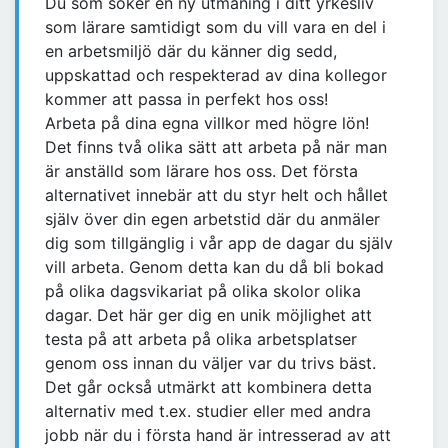
Du som söker en ny utmaning i ditt yrkesliv
som lärare samtidigt som du vill vara en del i
en arbetsmiljö där du känner dig sedd,
uppskattad och respekterad av dina kollegor
kommer att passa in perfekt hos oss!
Arbeta på dina egna villkor med högre lön!
Det finns två olika sätt att arbeta på när man
är anställd som lärare hos oss. Det första
alternativet innebär att du styr helt och hållet
själv över din egen arbetstid där du anmäler
dig som tillgänglig i vår app de dagar du själv
vill arbeta. Genom detta kan du då bli bokad
på olika dagsvikariat på olika skolor olika
dagar. Det här ger dig en unik möjlighet att
testa på att arbeta på olika arbetsplatser
genom oss innan du väljer var du trivs bäst.
Det går också utmärkt att kombinera detta
alternativ med t.ex. studier eller med andra
jobb när du i första hand är intresserad av att