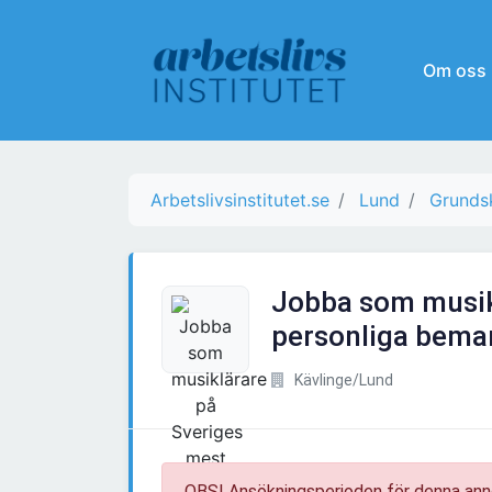
Om oss
Arbetslivsinstitutet.se
Lund
Grundsk
Jobba som musik
personliga bema
Kävlinge/Lund
OBS! Ansökningsperioden för denna ann