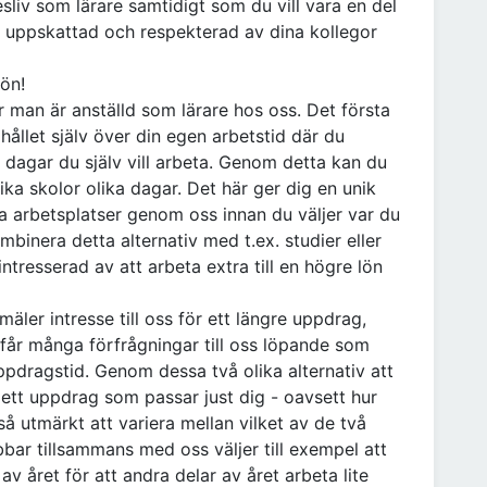
sliv som lärare samtidigt som du vill vara en del
, uppskattad och respekterad av dina kollegor
ön!
är man är anställd som lärare hos oss. Det första
 hållet själv över din egen arbetstid där du
e dagar du själv vill arbeta. Genom detta kan du
ika skolor olika dagar. Det här ger dig en unik
ka arbetsplatser genom oss innan du väljer var du
mbinera detta alternativ med t.ex. studier eller
ntresserad av att arbeta extra till en högre lön
äler intresse till oss för ett längre uppdrag,
 får många förfrågningar till oss löpande som
ppdragstid. Genom dessa två olika alternativ att
ett uppdrag som passar just dig - oavsett hur
så utmärkt att variera mellan vilket av de två
bar tillsammans med oss väljer till exempel att
av året för att andra delar av året arbeta lite