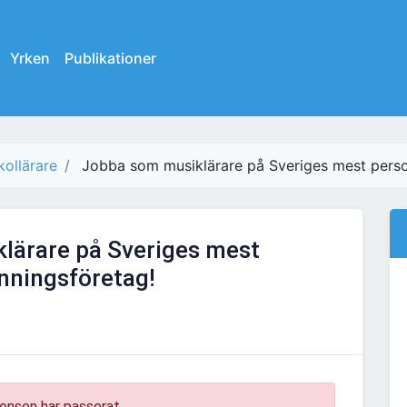
Yrken
Publikationer
ollärare
Jobba som musiklärare på Sveriges mest perso
lärare på Sveriges mest
nningsföretag!
onsen har passerat.