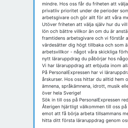
mindre. Hos oss får du friheten att välj
privatliv prioritet under de perioder som
arbetsgivare och gör allt för att våra m
Utöver friheten att välja själv hur du vi
lön och bättre villkor än om du är anst
framtidens arbetsgivare och vi förstår 
värdesätter dig högt tillbaka och som 
arbetsvillkor - något våra skickliga för
nytt läraruppdrag du påbörjar hos någ
Vi har läraruppdrag att erbjuda inom al
På PersonalExpressen har vi läraruppdr
årskurser. Hos oss hittar du alltid he
ämnena, språkämnena, idrott, musik ell
över hela Sverige!
Sök in till oss på PersonalExpressen re
Återigen hjärtligt välkommen till oss p
emot att få börja arbeta tillsammans m
hitta ditt första läraruppdrag genom os