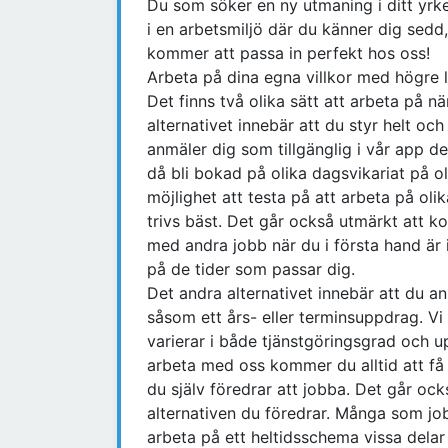
Du som söker en ny utmaning i ditt yrke
i en arbetsmiljö där du känner dig sedd
kommer att passa in perfekt hos oss!
Arbeta på dina egna villkor med högre l
Det finns två olika sätt att arbeta på n
alternativet innebär att du styr helt och
anmäler dig som tillgänglig i vår app d
då bli bokad på olika dagsvikariat på ol
möjlighet att testa på att arbeta på oli
trivs bäst. Det går också utmärkt att ko
med andra jobb när du i första hand är i
på de tider som passar dig.
Det andra alternativet innebär att du anm
såsom ett års- eller terminsuppdrag. Vi
varierar i både tjänstgöringsgrad och u
arbeta med oss kommer du alltid att få 
du själv föredrar att jobba. Det går ock
alternativen du föredrar. Många som job
arbeta på ett heltidsschema vissa delar 