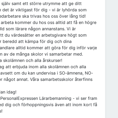
a själv samt ett större utrymme att ge ditt
 det är viktigast för dig - vi är lyhörda som
edarbetare ska trivas hos oss över lång tid!
ll arbeta kommer du hos oss alltid att få en högre
älld som lärare någon annanstans. Vi är
att du värdesätter en arbetsgivare högt som
är beredd att kämpa för dig och dina
handlare alltid kommer att göra för dig inför varje
on av de många skolor vi samarbetar med.
la skolämnen och alla årskurser!
ag att erbjuda inom alla skolämnen och alla
m oavsett om du kan undervisa i SO-ämnena, NO-
er något annat. Våra samarbetsskolor återfinns
dan idag!
å PersonalExpressen Lärarbemanning - vi ser fram
ed dig och förhoppningsvis även att inom kort få
s!