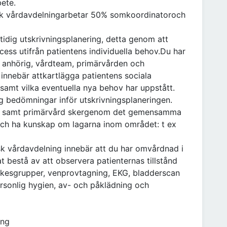
bete.
risk vårdavdelningarbetar 50% somkoordinatoroch
tidig utskrivningsplanering, detta genom att
cess utifrån patientens individuella behov.Du har
 anhörig, vårdteam, primärvården och
nebär attkartlägga patientens sociala
 samt vilka eventuella nya behov har uppstått.
 bedömningar inför utskrivningsplaneringen.
 samt primärvård skergenom det gemensamma
 och ha kunskap om lagarna inom området: t ex
k vårdavdelning innebär att du har omvårdnad i
 bestå av att observera patienternas tillstånd
yrkesgrupper, venprovtagning, EKG, bladderscan
rsonlig hygien, av- och påklädning och
ing