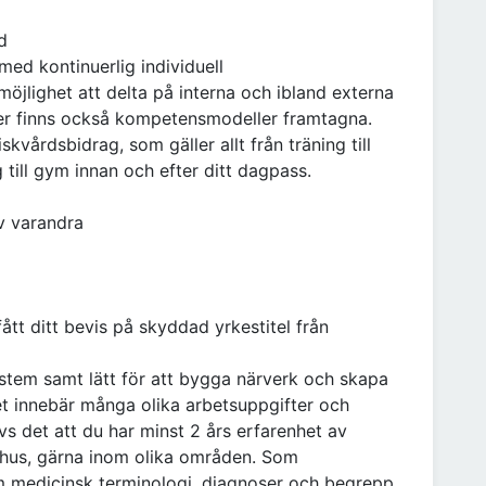
d
med kontinuerlig individuell
öjlighet att delta på interna och ibland externa
rier finns också kompetensmodeller framtagna.
skvårdsbidrag, som gäller allt från träning till
 till gym innan och efter ditt dagpass.
av varandra
ått ditt bevis på skyddad yrkestitel från
tem samt lätt för att bygga närverk och skapa
et innebär många olika arbetsuppgifter och
ävs det att du har minst 2 års erfarenhet av
hus, gärna inom olika områden. Som
 medicinsk terminologi, diagnoser och begrepp