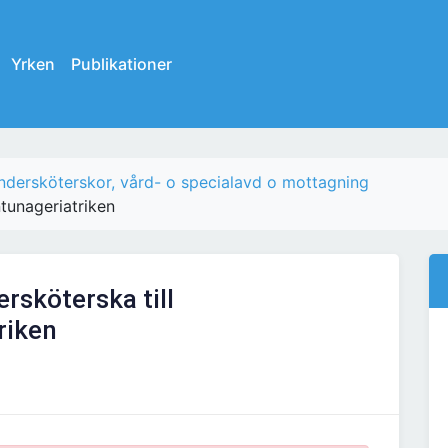
Yrken
Publikationer
ndersköterskor, vård- o specialavd o mottagning
ntunageriatriken
rsköterska till
riken