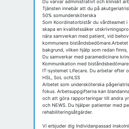
Du varvar administrativt och kliniskt ar
Tjänsten innebär att du på akutgeriat
50% somundersköterska
Som Koordinatorbistår du vårdteamet i 
skapa en kvalitetssäker utskrivningspro
nära samverkan med patient, vid behov
kommunens biståndsbedömare.Arbetet in
bakgrund, vilken hjälp som redan finns,
Du samverkar med paramedicinare kring
Kommunikation med biståndsbedömare
IT-systemet Lifecare. Du arbetar efter
HSL, SoL ochLSS
Arbetet som undersköterska pågeriatris
fokus. Arbetsuppgifterna kan blandannat
och att göra rapporteringar till andra 
och NEWS. Du hjälper patienter med pe
rehabiliteringsåtgärder.
Vi erbjuder dig Individanpassad inskoln