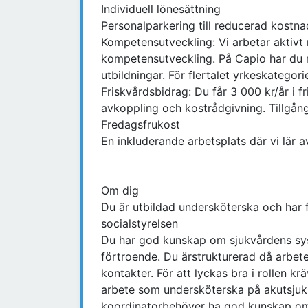
Individuell lönesättning
Personalparkering till reducerad kostna
Kompetensutveckling: Vi arbetar aktivt 
kompetensutveckling. På Capio har du m
utbildningar. För flertalet yrkeskatego
Friskvårdsbidrag: Du får 3 000 kr/år i fri
avkoppling och kostrådgivning. Tillgång
Fredagsfrukost
En inkluderande arbetsplats där vi lär 
Om dig
Du är utbildad undersköterska och har f
socialstyrelsen
Du har god kunskap om sjukvårdens sys
förtroende. Du ärstrukturerad då arbet
kontakter. För att lyckas bra i rollen kr
arbete som undersköterska på akutsjuk
koordinatorbehöver ha god kunskap om