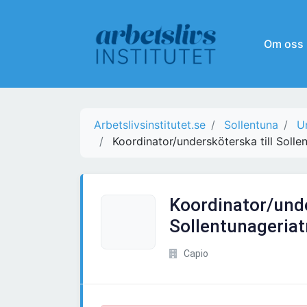
Om oss
Arbetslivsinstitutet.se
Sollentuna
U
Koordinator/undersköterska till Solle
Koordinator/unde
Sollentunageriat
Capio