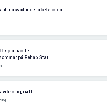
 till omväxlande arbete inom
d
ett spännande
 sommar på Rehab Stat
en
avdelning, natt
ning