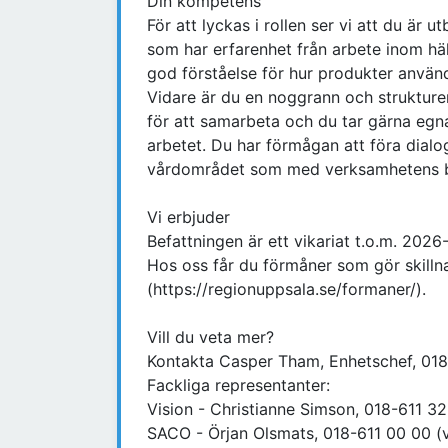
Din kompetens
För att lyckas i rollen ser vi att du är 
som har erfarenhet från arbete inom hä
god förståelse för hur produkter använ
Vidare är du en noggrann och strukture
för att samarbeta och du tar gärna egna 
arbetet. Du har förmågan att föra dia
vårdområdet som med verksamhetens b
Vi erbjuder
Befattningen är ett vikariat t.o.m. 2026
Hos oss får du förmåner som gör skilln
(https://regionuppsala.se/formaner/).
Vill du veta mer?
Kontakta Casper Tham, Enhetschef, 01
Fackliga representanter:
Vision - Christianne Simson, 018-611 32
SACO - Örjan Olsmats, 018-611 00 00 (v