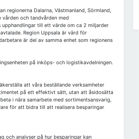
lan regionerna Dalarna, Västmanland, Sörmland,
se vården och tandvården med
 upphandlingar till ett värde om ca 2 miljarder
r avtalade. Region Uppsala är värd för
darbetare är del av samma enhet som regionens
lingsenheten på inköps- och logistikavdelningen.
äkerställa att våra beställande verksamheter
imentet på ett effektivt sätt, utan att åsidosätta
rbeta i nära samarbete med sortimentsansvarig,
 för att bidra till att realisera besparingar
ag och analyser på hur besparingar kan