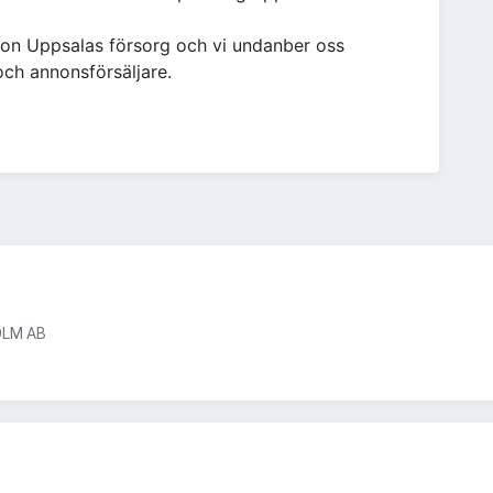
ion Uppsalas försorg och vi undanber oss
och annonsförsäljare.
LM AB