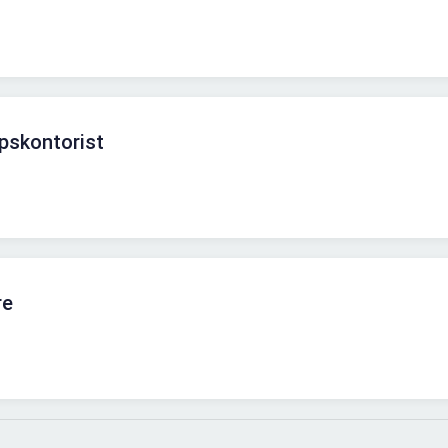
pskontorist
re