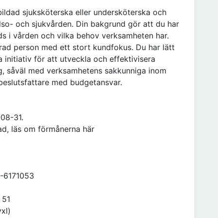
utbildad sjuksköterska eller undersköterska och
lso- och sjukvården. Din bakgrund gör att du har
ds i vården och vilka behov verksamheten har.
rad person med ett stort kundfokus. Du har lätt
initiativ för att utveckla och effektivisera
log, såväl med verksamhetens sakkunniga inom
eslutsfattare med budgetansvar.
-08-31.
ad, läs om förmånerna här
8-6171053
 51
xl)