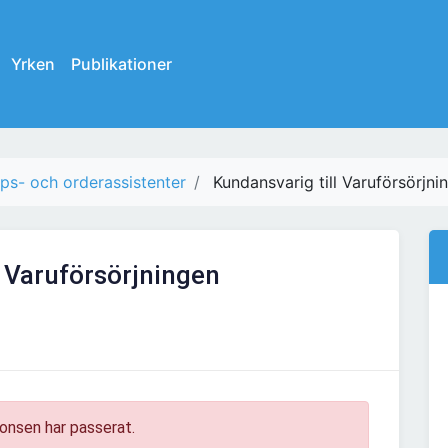
Yrken
Publikationer
ps- och orderassistenter
Kundansvarig till Varuförsörjni
l Varuförsörjningen
onsen har passerat.