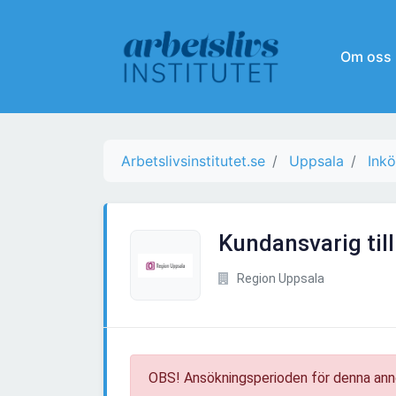
Om oss
Arbetslivsinstitutet.se
Uppsala
Inkö
Kundansvarig til
Region Uppsala
OBS! Ansökningsperioden för denna ann