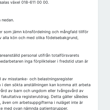
salas växel 018-611 00 00.
 nedan.
er som jämn könsfördelning och mångfald tillför
 alla kön och med olika födelsebakgrund,
areanställd personal utifrån totalförsvarets
darbetaren inga förpliktelser i fredstid utan är
ll av misstanke- och belastningsregister
i den sökta anställningen kan komma att arbeta
, vård av barn och ungdom eller tvångsvård av
akultativa registerutdrag. Detta gäller således
 även om arbetsuppgifterna i nuläget inte är
ete med ovan nämnda patientgrupper.