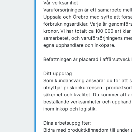
Vår verksamhet
Varuförsörjningen är ett samarbete mel
Uppsala och Örebro med syfte att för
förbrukningsartiklar. Varje år genomförs
kronor. Vi har totalt ca 100 000 artikla
samarbetet, och varuförsörjningens me
egna upphandlare och inköpare.
Befattningen är placerad i affärsutveck
Ditt uppdrag
Som kundansvarig ansvarar du för att s
utnyttjar priskonkurrensen i produktsort
säkerhet och kvalitet. Du kommer att a
beställande verksamheter och upphandlare
inom inköp och logistik.
Dina arbetsuppgifter:
Bidra med produktkännedom till underl