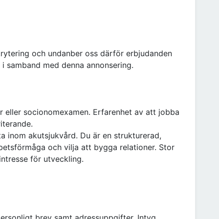
ekrytering och undanber oss därför erbjudanden
p i samband med denna annonsering.
r eller socionomexamen. Erfarenhet av att jobba
iterande.
ta inom akutsjukvård. Du är en strukturerad,
tsförmåga och vilja att bygga relationer. Stor
intresse för utveckling.
ersonligt brev samt adressuppgifter. Intyg,