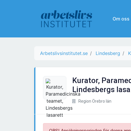
Om oss
Arbetslivsinstitutet.se
Lindesberg
K
Kurator, Paramed
Lindesbergs lasa
Region Örebro län
OBS! Ansökningsperioden för denna ann