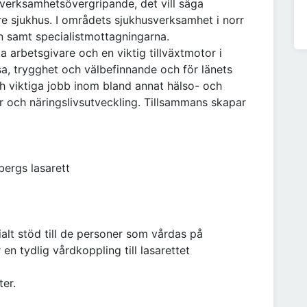
verksamhetsövergripande, det vill säga
re sjukhus. I områdets sjukhusverksamhet i norr
n samt specialistmottagningarna.
a arbetsgivare och en viktig tillväxtmotor i
sa, trygghet och välbefinnande och för länets
h viktiga jobb inom bland annat hälso- och
tur och näringslivsutveckling. Tillsammans skapar
bergs lasarett
alt stöd till de personer som vårdas på
en tydlig vårdkoppling till lasarettet
er.