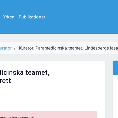
Yrken
Publikationer
urator
Kurator, Paramedicinska teamet, Lindesbergs lasa
icinska teamet,
rett
onsen har passerat.