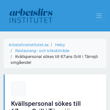
Arbetslivsinstitutet.se
Heby
Restaurang- och köksbiträde
Kvällspersonal sökes till 67:ans Grill i Tärnsjö
omgående!
Kvällspersonal sökes till