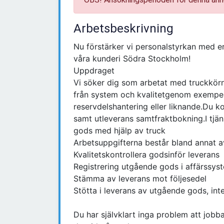
Arbetsbeskrivning
Nu förstärker vi personalstyrkan med er
våra kunderi Södra Stockholm!
Uppdraget
Vi söker dig som arbetat med truckkörn
från system och kvalitetgenom exempelvi
reservdelshantering eller liknande.Du 
samt utleverans samtfraktbokning.I tjäns
gods med hjälp av truck
Arbetsuppgifterna består bland annat a
Kvalitetskontrollera godsinför leverans
Registrering utgående gods i affärssys
Stämma av leverans mot följesedel
Stötta i leverans av utgående gods, int
Du har självklart inga problem att jobb