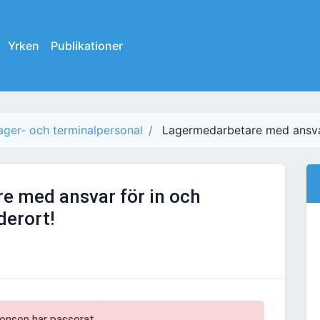
Yrken
Publikationer
ager- och terminalpersonal
Lagermedarbetare med ansvar 
e med ansvar för in och
derort!
onsen har passerat.