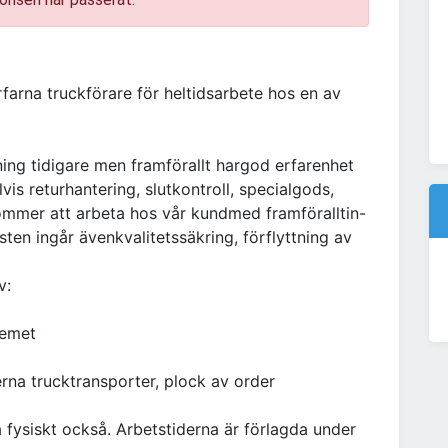
farna truckförare för heltidsarbete hos en av
ing tidigare men framförallt hargod erfarenhet
s returhantering, slutkontroll, specialgods,
kommer att arbeta hos vår kundmed framföralltin-
ten ingår ävenkvalitetssäkring, förflyttning av
v:
temet
erna trucktransporter, plock av order
a fysiskt också. Arbetstiderna är förlagda under