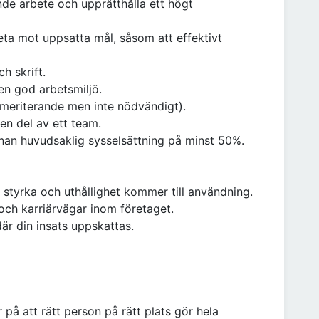
nde arbete och upprätthålla ett högt
eta mot uppsatta mål, såsom att effektivt
h skrift.
 en god arbetsmiljö.
(meriterande men inte nödvändigt).
en del av ett team.
nnan huvudsaklig sysselsättning på minst 50%.
 styrka och uthållighet kommer till användning.
g och karriärvägar inom företaget.
är din insats uppskattas.
å att rätt person på rätt plats gör hela