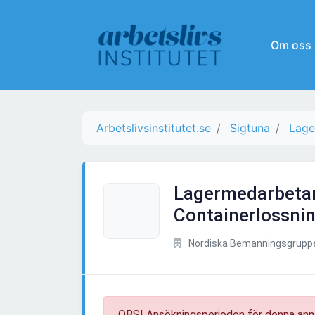
Om oss
Arbetslivsinstitutet.se
Sigtuna
Lage
Lagermedarbetar
Containerlossnin
Nordiska Bemanningsgrupp
OBS! Ansökningsperioden för denna ann