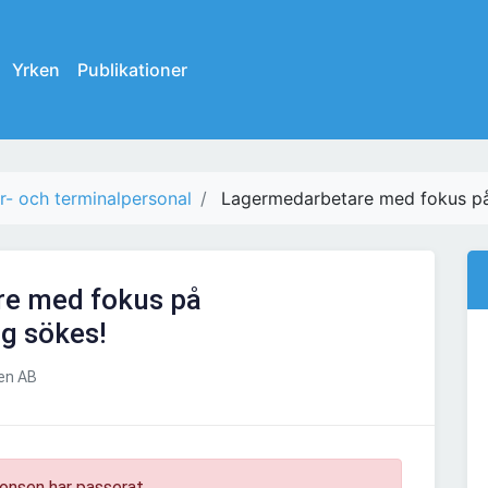
Yrken
Publikationer
r- och terminalpersonal
Lagermedarbetare med fokus på
e med fokus på
g sökes!
en AB
onsen har passerat.