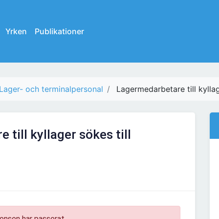
Yrken
Publikationer
Lager- och terminalpersonal
Lagermedarbetare till kylla
till kyllager sökes till
onsen har passerat.