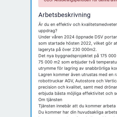
Arbetsbeskrivning
Är du en effektiv och kvalitetsmedveten 
uppdrag?
Under våren 2024 öppnade DSV portarn
som startade hösten 2022, vilket gör a
lageryta på över 230 000m2.
Det nya byggnadsprojektet på 175 000
75 000 m2 som erbjuder två temperaturk
utrymme för lagring av snabbrörliga ko
Lagren kommer även utrustas med en ra
robottruckar AGV, Autostore och Vertica
precision och kvalitet, samt med drönare 
erbjuda bästa möjliga effektivitet och s
Om tjänsten
Tjänsten innebär att du kommer arbeta
Du kommer har din huvudsakliga arbetsp