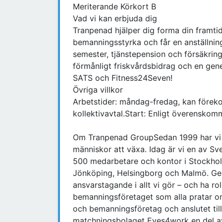
Meriterande Körkort B
Vad vi kan erbjuda dig
Tranpenad hjälper dig forma din framti
bemanningsstyrka och får en anställnin
semester, tjänstepension och försäkringa
förmånligt friskvårdsbidrag och en gen
SATS och Fitness24Seven!
Övriga villkor
Arbetstider: måndag-fredag, kan föreko
kollektivavtal.Start: Enligt överenskom
Om Tranpenad GroupSedan 1999 har vi p
människor att växa. Idag är vi en av S
500 medarbetare och kontor i Stockholm
Jönköping, Helsingborg och Malmö. Ge
ansvarstagande i allt vi gör – och ha rol
bemanningsföretaget som alla pratar om
och bemanningsföretag och anslutet ti
matchningsbolaget Eyes4work en del a