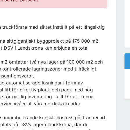
truckförare med siktet inställt på ett långsiktig
a sittgigantiskt byggprojekt på 175 000 m2
tt DSV i Landskrona kan erbjuda en total
 m2 omfattar två nya lager på 100 000 m2 och
ontrollerade lagringszoner med tillräckligt
nsumtionsvaror.
d automatiserade lösningar i form av
l lift för effektiv plock och pack med hög
för nattlig inventering - allt för att kunna
ervicenivåer till våra nordiska kunder.
 somambulerande konsult hos oss på Tranpenad.
lats på DSVs lager i landskrona, där du