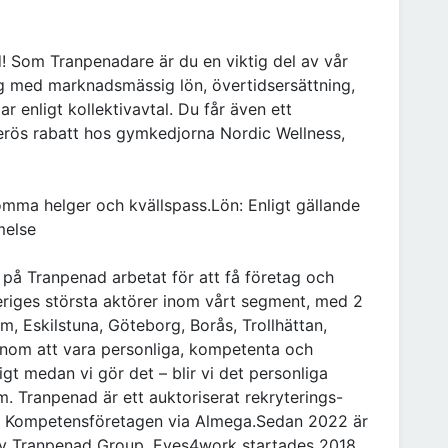
d! Som Tranpenadare är du en viktig del av vår
g med marknadsmässig lön, övertidsersättning,
r enligt kollektivavtal. Du får även ett
erös rabatt hos gymkedjorna Nordic Wellness,
mma helger och kvällspass.Lön: Enligt gällande
melse
å Tranpenad arbetat för att få företag och
veriges största aktörer inom vårt segment, med 2
, Eskilstuna, Göteborg, Borås, Trollhättan,
nom att vara personliga, kompetenta och
igt medan vi gör det – blir vi det personliga
. Tranpenad är ett auktoriserat rekryterings-
ll Kompetensföretagen via Almega.Sedan 2022 är
v Tranpenad Group. Eyes4work startades 2018