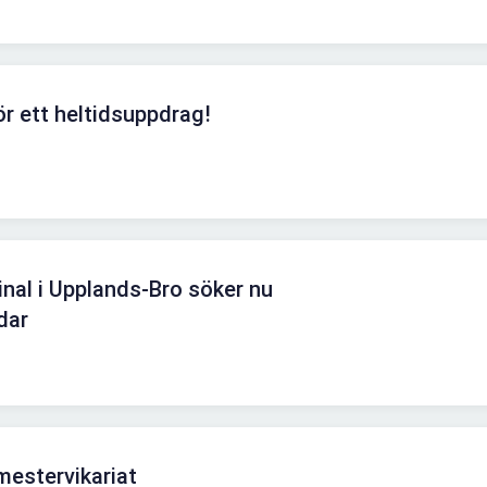
ör ett heltidsuppdrag!
minal i Upplands-Bro söker nu
dar
mestervikariat