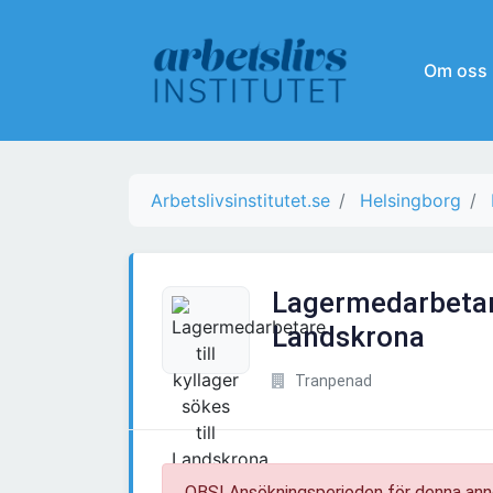
Om oss
Arbetslivsinstitutet.se
Helsingborg
Lagermedarbetare 
Landskrona
Tranpenad
OBS! Ansökningsperioden för denna ann