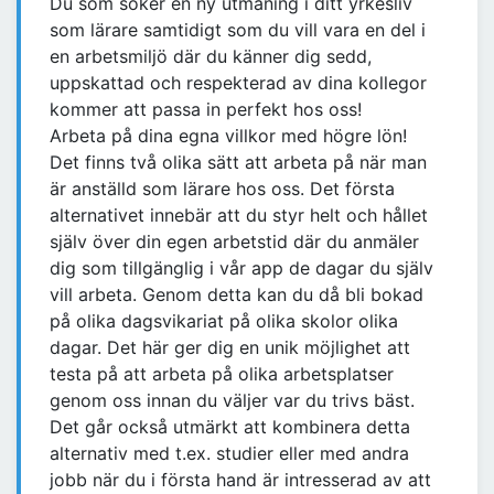
Du som söker en ny utmaning i ditt yrkesliv
som lärare samtidigt som du vill vara en del i
en arbetsmiljö där du känner dig sedd,
uppskattad och respekterad av dina kollegor
kommer att passa in perfekt hos oss!
Arbeta på dina egna villkor med högre lön!
Det finns två olika sätt att arbeta på när man
är anställd som lärare hos oss. Det första
alternativet innebär att du styr helt och hållet
själv över din egen arbetstid där du anmäler
dig som tillgänglig i vår app de dagar du själv
vill arbeta. Genom detta kan du då bli bokad
på olika dagsvikariat på olika skolor olika
dagar. Det här ger dig en unik möjlighet att
testa på att arbeta på olika arbetsplatser
genom oss innan du väljer var du trivs bäst.
Det går också utmärkt att kombinera detta
alternativ med t.ex. studier eller med andra
jobb när du i första hand är intresserad av att