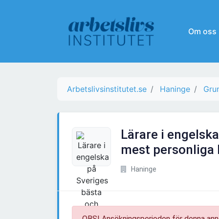
Om oss
Arbetslivsinstitutet.se
Haninge
Grun
Lärare i engelsk
mest personliga
Haninge
OBS! Ansökningsperioden för denna ann