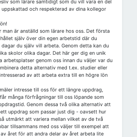
sliv som lärare samtidigt som du vill vara en del
, uppskattad och respekterad av dina kollegor
ön!
är man är anställd som lärare hos oss. Det första
 hållet själv över din egen arbetstid där du
e dagar du själv vill arbeta. Genom detta kan du
ika skolor olika dagar. Det här ger dig en unik
ka arbetsplatser genom oss innan du väljer var du
mbinera detta alternativ med t.ex. studier eller
ntresserad av att arbeta extra till en högre lön
äler intresse till oss för ett längre uppdrag,
 får många förfrågningar till oss löpande som
ppdragstid. Genom dessa två olika alternativ att
ett uppdrag som passar just dig - oavsett hur
så utmärkt att variera mellan vilket av de två
bar tillsammans med oss väljer till exempel att
av året för att andra delar av året arbeta lite