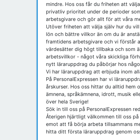
mindre. Hos oss får du friheten att välj
privatliv prioritet under de perioder som
arbetsgivare och gör allt för att våra m
Utöver friheten att välja själv hur du vi
lön och bättre villkor än om du är anst
framtidens arbetsgivare och vi förstår 
värdesätter dig högt tillbaka och som 
arbetsvillkor - något våra skickliga för
nytt läraruppdrag du påbörjar hos någ
Vi har läraruppdrag att erbjuda inom al
På PersonalExpressen har vi läraruppdr
årskurser. Hos oss hittar du alltid he
ämnena, språkämnena, idrott, musik ell
över hela Sverige!
Sök in till oss på PersonalExpressen re
Återigen hjärtligt välkommen till oss p
emot att få börja arbeta tillsammans m
hitta ditt första läraruppdrag genom os