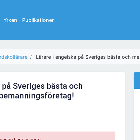
Yrken
Publikationer
dskollärare
Lärare i engelska på Sveriges bästa och me
a på Sveriges bästa och
 bemanningsföretag!
onsen har passerat.