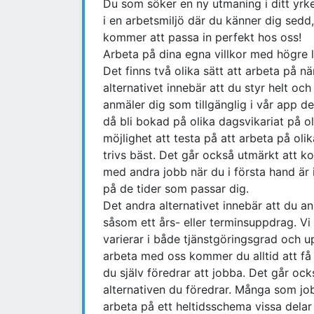
Du som söker en ny utmaning i ditt yrke
i en arbetsmiljö där du känner dig sedd
kommer att passa in perfekt hos oss!
Arbeta på dina egna villkor med högre l
Det finns två olika sätt att arbeta på n
alternativet innebär att du styr helt och
anmäler dig som tillgänglig i vår app d
då bli bokad på olika dagsvikariat på ol
möjlighet att testa på att arbeta på oli
trivs bäst. Det går också utmärkt att ko
med andra jobb när du i första hand är i
på de tider som passar dig.
Det andra alternativet innebär att du anm
såsom ett års- eller terminsuppdrag. Vi
varierar i både tjänstgöringsgrad och u
arbeta med oss kommer du alltid att få 
du själv föredrar att jobba. Det går ock
alternativen du föredrar. Många som job
arbeta på ett heltidsschema vissa delar 