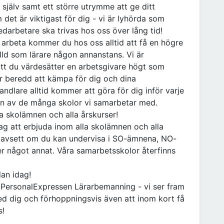
a själv samt ett större utrymme att ge ditt
 det är viktigast för dig - vi är lyhörda som
edarbetare ska trivas hos oss över lång tid!
ll arbeta kommer du hos oss alltid att få en högre
älld som lärare någon annanstans. Vi är
att du värdesätter en arbetsgivare högt som
är beredd att kämpa för dig och dina
handlare alltid kommer att göra för dig inför varje
on av de många skolor vi samarbetar med.
la skolämnen och alla årskurser!
ag att erbjuda inom alla skolämnen och alla
m oavsett om du kan undervisa i SO-ämnena, NO-
er något annat. Våra samarbetsskolor återfinns
dan idag!
å PersonalExpressen Lärarbemanning - vi ser fram
ed dig och förhoppningsvis även att inom kort få
s!