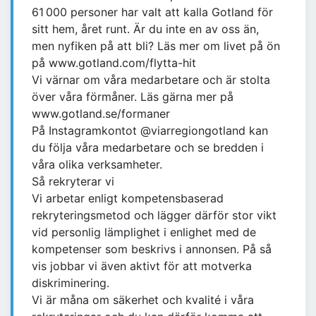
61 000 personer har valt att kalla Gotland för
sitt hem, året runt. Är du inte en av oss än,
men nyfiken på att bli? Läs mer om livet på ön
på www.gotland.com/flytta-hit
Vi värnar om våra medarbetare och är stolta
över våra förmåner. Läs gärna mer på
www.gotland.se/formaner
På Instagramkontot @viarregiongotland kan
du följa våra medarbetare och se bredden i
våra olika verksamheter.
Så rekryterar vi
Vi arbetar enligt kompetensbaserad
rekryteringsmetod och lägger därför stor vikt
vid personlig lämplighet i enlighet med de
kompetenser som beskrivs i annonsen. På så
vis jobbar vi även aktivt för att motverka
diskriminering.
Vi är måna om säkerhet och kvalité i våra