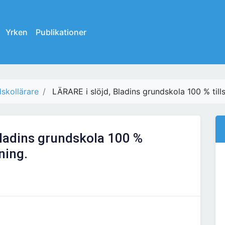
Yrken
Publikationer
skollärare
LÄRARE i slöjd, Bladins grundskola 100 % tills
Bladins grundskola 100 %
ning.