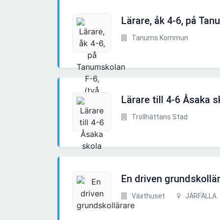
Lärare, åk 4-6, på Tan
Tanums Kommun
Lärare till 4-6 Åsaka s
Trollhättans Stad
En driven grundskollä
Växthuset
JÄRFÄLLA