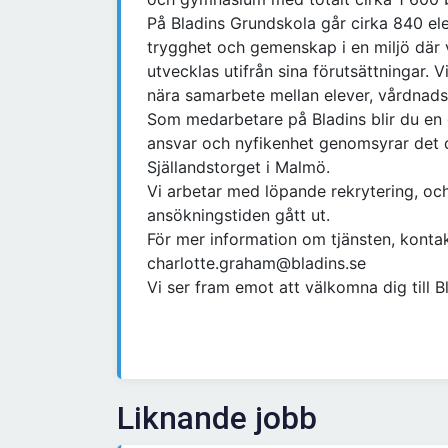
På Bladins Grundskola går cirka 840 el
trygghet och gemenskap i en miljö där va
utvecklas utifrån sina förutsättningar. V
nära samarbete mellan elever, vårdnad
Som medarbetare på Bladins blir du en 
ansvar och nyfikenhet genomsyrar det da
Själlandstorget i Malmö.
Vi arbetar med löpande rekrytering, och
ansökningstiden gått ut.
För mer information om tjänsten, konta
charlotte.graham@bladins.se
Vi ser fram emot att välkomna dig till 
Liknande jobb