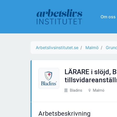
Om oss
Arbetslivsinstitutet.se
Malmö
Grund
LÄRARE i slöjd, 
tillsvidareanställ
Bladins
Malmö
Arbetsbeskrivning