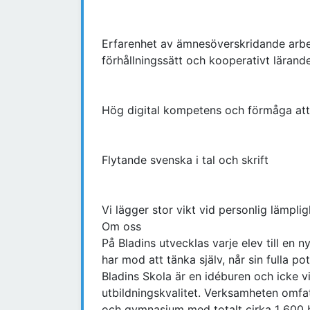
Erfarenhet av ämnesöverskridande arbet
förhållningssätt och kooperativt lärand
Hög digital kompetens och förmåga att
Flytande svenska i tal och skrift
Vi lägger stor vikt vid personlig lämpl
Om oss
På Bladins utvecklas varje elev till e
har mod att tänka själv, når sin fulla po
Bladins Skola är en idéburen och icke v
utbildningskvalitet. Verksamheten omfatt
och gymnasium med totalt cirka 1 600 