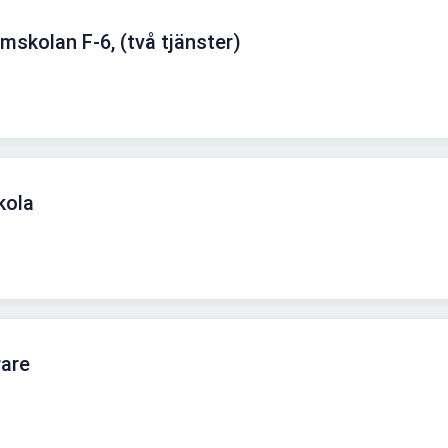
umskolan F-6, (två tjänster)
kola
rare