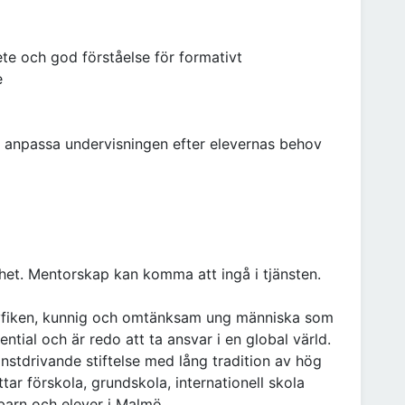
e och god förståelse för formativt
e
 anpassa undervisningen efter elevernas behov
ighet. Mentorskap kan komma att ingå i tjänsten.
n nyfiken, kunnig och omtänksam ung människa som
tential och är redo att ta ansvar i en global värld.
instdrivande stiftelse med lång tradition av hög
ar förskola, grundskola, internationell skola
barn och elever i Malmö.