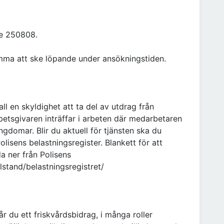
äde 250808.
komma att ske löpande under ansökningstiden.
ll en skyldighet att ta del av utdrag från
rbetsgivaren inträffar i arbeten där medarbetaren
domar. Blir du aktuell för tjänsten ska du
olisens belastningsregister. Blankett för att
da ner från Polisens
llstand/belastningsregistret/
du ett friskvårdsbidrag, i många roller