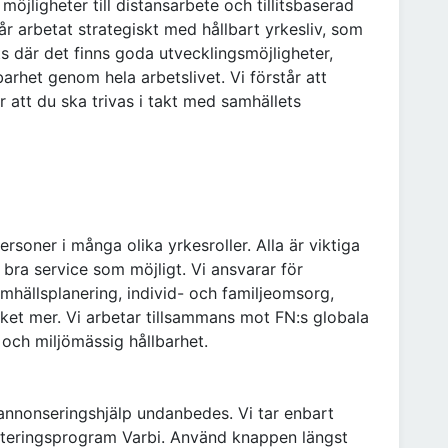
möjligheter till distansarbete och tillitsbaserad
 år arbetat strategiskt med hållbart yrkesliv, som
ts där det finns goda utvecklingsmöjligheter,
barhet genom hela arbetslivet. Vi förstår att
 att du ska trivas i takt med samhällets
soner i många olika yrkesroller. Alla är viktiga
 bra service som möjligt. Vi ansvarar för
hällsplanering, individ- och familjeomsorg,
mycket mer. Vi arbetar tillsammans mot FN:s globala
 och miljömässig hållbarhet.
annonseringshjälp undanbedes. Vi tar enbart
ryteringsprogram Varbi. Använd knappen längst