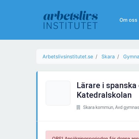
Om oss
Arbetslivsinstitutet.se
Skara
Gymnas
Lärare i spanska 
Katedralskolan
Skara kommun, Avd gymnas
OBS! Ansökningsperioden för denna ann