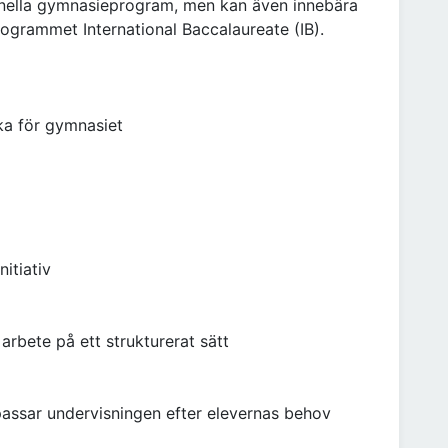
tionella gymnasieprogram, men kan även innebära
rogrammet International Baccalaureate (IB).
ka för gymnasiet
nitiativ
 arbete på ett strukturerat sätt
assar undervisningen efter elevernas behov