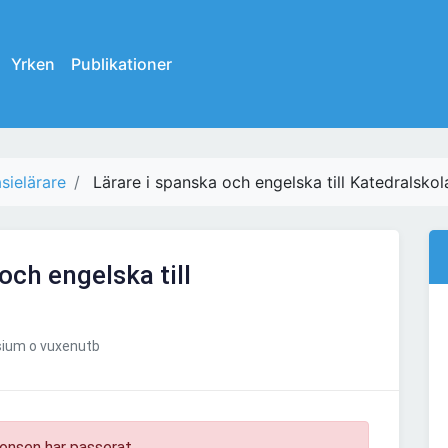
Yrken
Publikationer
ielärare
Lärare i spanska och engelska till Katedralskol
och engelska till
ium o vuxenutb
onsen har passerat.