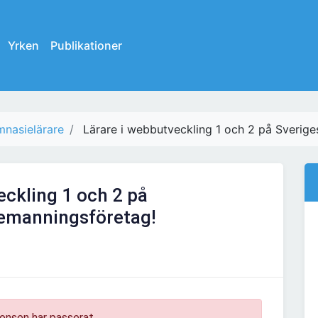
Yrken
Publikationer
nasielärare
Lärare i webbutveckling 1 och 2 på Sverig
eckling 1 och 2 på
bemanningsföretag!
onsen har passerat.