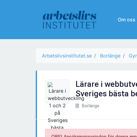
Om oss
Arbetslivsinstitutet.se
Borlänge
Gym
Lärare i webbutv
Sveriges bästa 
Borlänge
OBS! Ansökningsperioden för denna ann