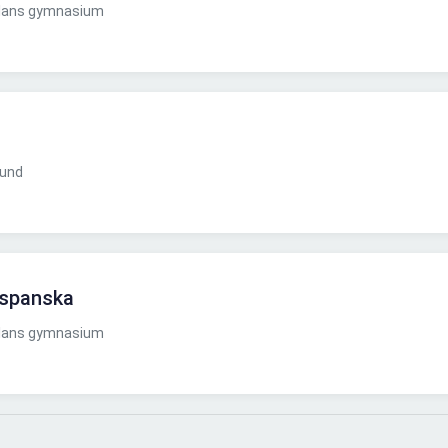
plans gymnasium
bund
 spanska
plans gymnasium