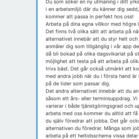
Du som söker en ny utmaning i ditt yrke
i en arbetsmiljö där du känner dig sedd
kommer att passa in perfekt hos oss!
Arbeta på dina egna villkor med högre l
Det finns två olika sätt att arbeta på n
alternativet innebär att du styr helt och
anmäler dig som tillgänglig i vår app d
då bli bokad på olika dagsvikariat på ol
möjlighet att testa på att arbeta på oli
trivs bäst. Det går också utmärkt att ko
med andra jobb när du i första hand är i
på de tider som passar dig.
Det andra alternativet innebär att du anm
såsom ett års- eller terminsuppdrag. Vi
varierar i både tjänstgöringsgrad och u
arbeta med oss kommer du alltid att få 
du själv föredrar att jobba. Det går ock
alternativen du föredrar. Många som job
arbeta på ett heltidsschema vissa delar 