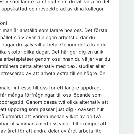
sliv som lärare samtidigt som du vill vara en del
, uppskattad och respekterad av dina kollegor
ön!
är man är anställd som lärare hos oss. Det första
 hållet själv över din egen arbetstid där du
e dagar du själv vill arbeta. Genom detta kan du
ika skolor olika dagar. Det här ger dig en unik
ka arbetsplatser genom oss innan du väljer var du
mbinera detta alternativ med t.ex. studier eller
ntresserad av att arbeta extra till en högre lön
äler intresse till oss för ett längre uppdrag,
 får många förfrågningar till oss löpande som
ppdragstid. Genom dessa två olika alternativ att
ett uppdrag som passar just dig - oavsett hur
så utmärkt att variera mellan vilket av de två
bar tillsammans med oss väljer till exempel att
av året för att andra delar av året arbeta lite