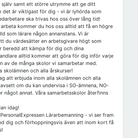
a själv samt ett större utrymme att ge ditt
 det är viktigast för dig - vi är lyhörda som
edarbetare ska trivas hos oss över lång tid!
ll arbeta kommer du hos oss alltid att få en högre
älld som lärare någon annanstans. Vi är
att du värdesätter en arbetsgivare högt som
är beredd att kämpa för dig och dina
handlare alltid kommer att göra för dig inför varje
on av de många skolor vi samarbetar med.
la skolämnen och alla årskurser!
ag att erbjuda inom alla skolämnen och alla
m oavsett om du kan undervisa i SO-ämnena, NO-
er något annat. Våra samarbetsskolor återfinns
dan idag!
å PersonalExpressen Lärarbemanning - vi ser fram
ed dig och förhoppningsvis även att inom kort få
s!