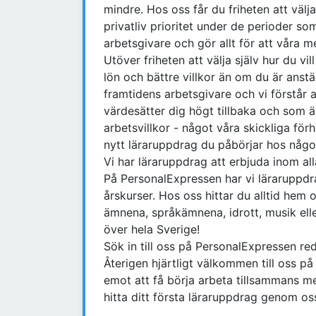
mindre. Hos oss får du friheten att välj
privatliv prioritet under de perioder som
arbetsgivare och gör allt för att våra m
Utöver friheten att välja själv hur du vi
lön och bättre villkor än om du är anst
framtidens arbetsgivare och vi förstår 
värdesätter dig högt tillbaka och som 
arbetsvillkor - något våra skickliga för
nytt läraruppdrag du påbörjar hos någ
Vi har läraruppdrag att erbjuda inom al
På PersonalExpressen har vi läraruppdr
årskurser. Hos oss hittar du alltid he
ämnena, språkämnena, idrott, musik ell
över hela Sverige!
Sök in till oss på PersonalExpressen re
Återigen hjärtligt välkommen till oss p
emot att få börja arbeta tillsammans m
hitta ditt första läraruppdrag genom os